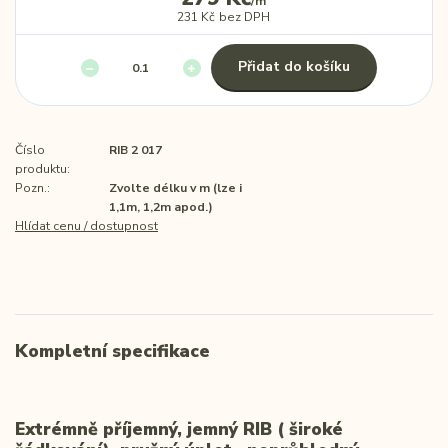
/
m
231 Kč
bez DPH
Přidat do košíku
Číslo
RIB 2 017
produktu:
Pozn.:
Zvolte délku v m (lze i
1,1m, 1,2m apod.)
Hlídat cenu / dostupnost
Kompletní specifikace
Extrémně příjemný, jemný RIB ( široké