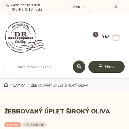
+420 777 613 020
CZK
(Po-Pá, 9-16 hod.)
0
0 Kč
Menu
LÁTKY
ŽEBROVANÝ ÚPLET ŠIROKÝ OLIVA
ŽEBROVANÝ ÚPLET ŠIROKÝ OLIVA
Novinka
TOP produkt