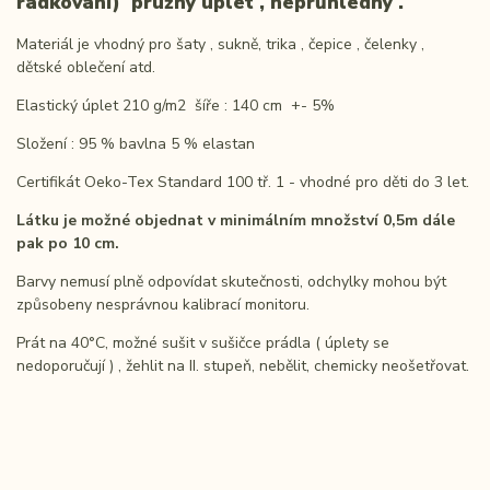
řádkování) pružný úplet , neprůhledný .
Materiál je vhodný pro šaty , sukně, trika , čepice , čelenky ,
dětské oblečení atd.
Elastický úplet 210 g/m2 šíře : 140 cm +- 5%
Složení : 95 % bavlna 5 % elastan
Certifikát Oeko-Tex Standard 100 tř. 1 - vhodné pro děti do 3 let.
Látku je možné objednat v minimálním množství 0,5m dále
pak po 10 cm.
Barvy nemusí plně odpovídat skutečnosti, odchylky mohou být
způsobeny nesprávnou kalibrací monitoru.
Prát na 40°C, možné sušit v sušičce prádla ( úplety se
nedoporučují ) , žehlit na II. stupeň, nebělit, chemicky neošetřovat.