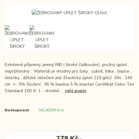
Extrémně příjemný, jemný RIB ( široké řádkování) pružný úplet ,
neprůhledný . Materiál je vhodný pro šaty , sukně, trika , čepice ,
čelenky , dětské oblečení atd. Elastický úplet 210 g/m2 šíře : 140
cm +- 5% Složení : 95 % bavlna 5 % elastan Certifikát Oeko-Tex
Standard 100 tř. 1 - vhodné ...
celý popis
Dostupnost
SKLADEM 6 m
279 Kč