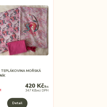
K TEPLÁKOVINA MOŘSKÁ
NÍK
420 Kč
/
ks
M
347 Kč
bez DPH
Detail