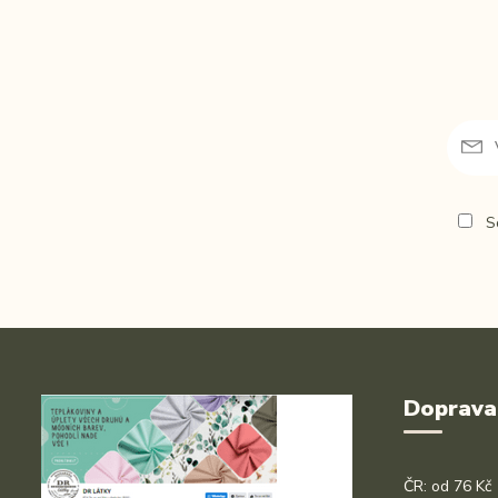
So
Doprava
ČR: od 76 Kč