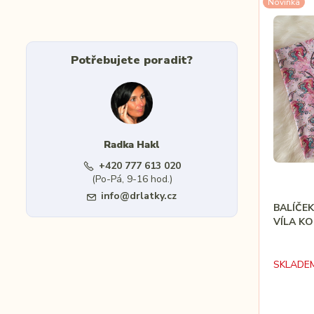
Novinka
Potřebujete poradit?
Radka Hakl
+420 777 613 020
(Po-Pá, 9-16 hod.)
info@drlatky.cz
BALÍČE
VÍLA KO
SKLADE