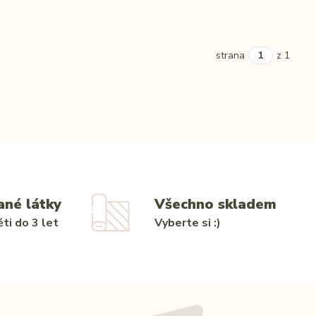
strana
z 1
ané látky
Všechno skladem
ti do 3 let
Vyberte si :)