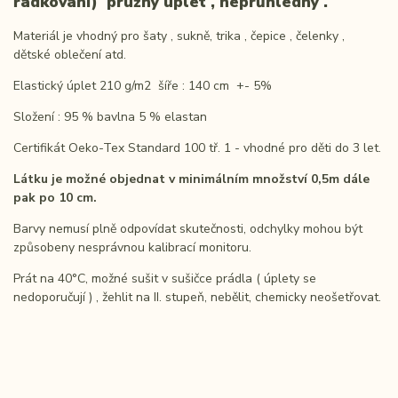
řádkování) pružný úplet , neprůhledný .
Materiál je vhodný pro šaty , sukně, trika , čepice , čelenky ,
dětské oblečení atd.
Elastický úplet 210 g/m2 šíře : 140 cm +- 5%
Složení : 95 % bavlna 5 % elastan
Certifikát Oeko-Tex Standard 100 tř. 1 - vhodné pro děti do 3 let.
Látku je možné objednat v minimálním množství 0,5m dále
pak po 10 cm.
Barvy nemusí plně odpovídat skutečnosti, odchylky mohou být
způsobeny nesprávnou kalibrací monitoru.
Prát na 40°C, možné sušit v sušičce prádla ( úplety se
nedoporučují ) , žehlit na II. stupeň, nebělit, chemicky neošetřovat.