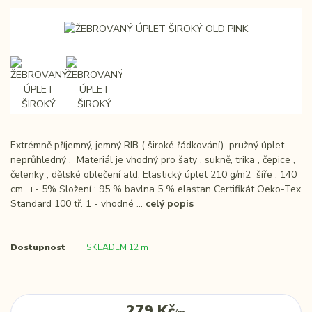
Extrémně příjemný, jemný RIB ( široké řádkování) pružný úplet ,
neprůhledný . Materiál je vhodný pro šaty , sukně, trika , čepice ,
čelenky , dětské oblečení atd. Elastický úplet 210 g/m2 šíře : 140
cm +- 5% Složení : 95 % bavlna 5 % elastan Certifikát Oeko-Tex
Standard 100 tř. 1 - vhodné ...
celý popis
Dostupnost
SKLADEM 12 m
279 Kč