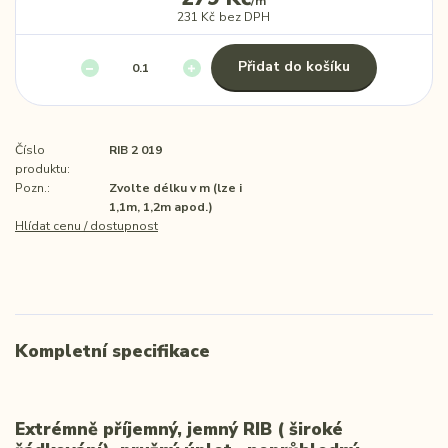
/
m
231 Kč
bez DPH
Přidat do košíku
Číslo
RIB 2 019
produktu:
Pozn.:
Zvolte délku v m (lze i
1,1m, 1,2m apod.)
Hlídat cenu / dostupnost
Kompletní specifikace
Extrémně příjemný, jemný RIB ( široké