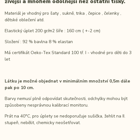
živější a mnohem odolnější než ostatní tisky.
Materiál je vhodný pro šaty , sukně, trika , čepice , čelenky ,
dětské oblečení atd.
Elastický úplet 200 gr/m2 šíře : 160 cm ( +-2 cm)
Složení : 92 % bavlna 8 % elastan
Má certifikát Oeko-Tex Standard 100 tř. I - vhodné pro děti do 3
let
Látku je možné objednat v minimálním množství 0,5m dále
pak po 10 cm.
Barvy nemusí plně odpovídat skutečnosti, odchylky mohou být
způsobeny nesprávnou kalibrací monitoru.
Prát na 40°C, pro úplety se nedoporučuje sušička, žehlit na II.
stupeň, nebělit, chemicky neošetřovat.