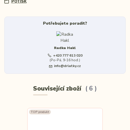
POTISK
Potřebujete poradit?
Radka Hakl
+420 777 613 020
(Po-Pá, 9-16 hod.)
info@drlatky.cz
Související zboží
6
TOP produkt
TOP produkt