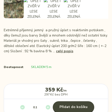
Extrémně příjemný, jemný a pružný úplet s reaktivním potiskem ,
díky čemuž jsou barvy živější a mnohem odolnější než ostatní tisky.
Materiál je vhodný pro šaty , sukně, trika , čepice , čelenky ,
dětské oblečení atd. Elastický úplet 200 gr/m2 šíře : 160 cm ( +-2
cm) Složení : 92 % bavlna 8 % ...
celý popis
Dostupnost
SKLADEM 5 m
359 Kč
/
m
297 Kč
bez DPH
Přidat do košíku