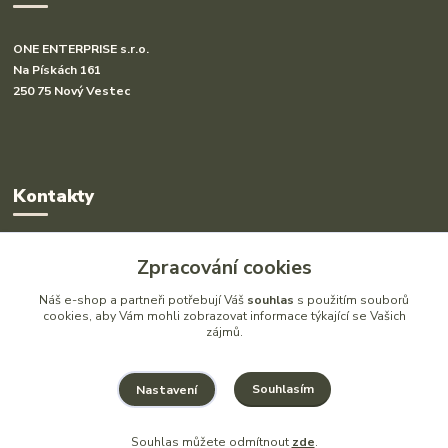
ONE ENTERPRISE s.r.o.
Na Pískách 161
250 75 Nový Vestec
Kontakty
Radka Hakl
Zpracování cookies
+420 777 613 020
(Po-Pá, 9-16 hod.)
Náš e-shop a partneři potřebují Váš
souhlas
s použitím souborů
cookies, aby Vám mohli zobrazovat informace týkající se Vašich
zájmů.
info@drlatky.cz
Souhlasím
Nastavení
Souhlas můžete odmítnout
zde
.
Vytvořeno na
Eshop-rychle.cz