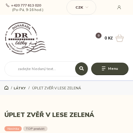
+420 777 613 020
CZK
(Po-Pá, 9-16 hod.)
0
0 Kč
Menu
LÁTKY
ÚPLET ZVĚŘ V LESE ZELENÁ
ÚPLET ZVĚŘ V LESE ZELENÁ
Novinka
TOP produkt