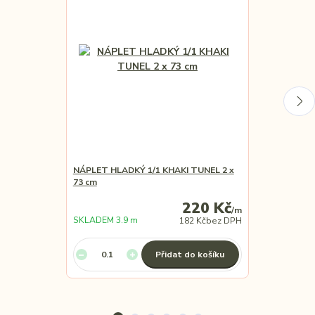
NÁPLET HLADKÝ 1/1 KHAKI TUNEL 2 x
NÁPLET HLAD
73 cm
TUNEL 2 x 73
220 Kč
/
m
SKLADEM 3.9 m
SKLADEM 6 m
182 Kč
bez DPH
Přidat do košíku