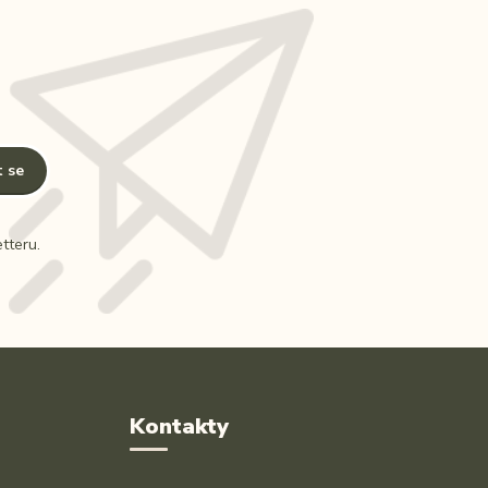
t se
tteru.
Kontakty