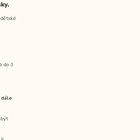
ky.
, dětské
ti do 3
 dále
 být
II.