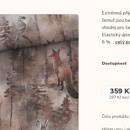
Extrémně příj
čemuž jsou bar
vhodný pro šat
Elastický úpl
8 % ...
celý p
Dostupnost
359 K
297 Kč
bez
Číslo produktu:
Hlídat cenu / 