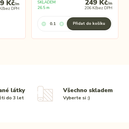
249 Kč
9 Kč
SKLADEM
/
m
/
m
26.5 m
206 Kč
bez DPH
Kč
bez DPH
Přidat do košíku
ané látky
Všechno skladem
ti do 3 let
Vyberte si :)