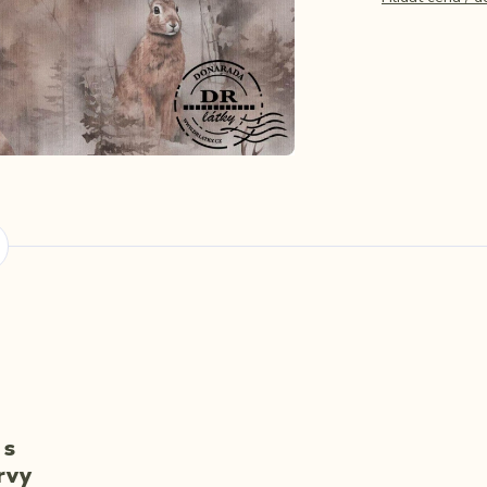
 s
rvy