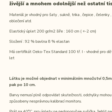
živější a mnohem odolnější než ostatní tis
Materiál je vhodný pro šaty , sukně, trika , čepice , čelenky 
oblečení atd.
Elastický úplet 200 gr/m2 šíře : 160 cm ( +-2 cm)
Složení : 92 % bavlna 8 % elastan
Má certifikát Oeko-Tex Standard 100 tř. I - vhodné pro dě
let
Látku je možné objednat v minimálním množství 0,5m
pak po 10 cm.
Barvy nemusí plně odpovídat skutečnosti, odchylky mohou
způsobeny nesprávnou kalibrací monitoru.
Prát na 40°C, pro úplety se nedoporučuje sušička, žehlit na 