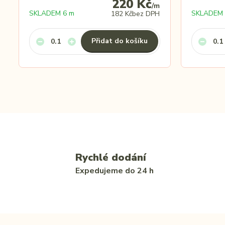
220 Kč
/
m
SKLADEM 6 m
SKLADEM 
182 Kč
bez DPH
Přidat do košíku
Rychlé dodání
Expedujeme do 24 h