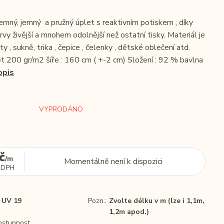
emný, jemný a pružný úplet s reaktivním potiskem , díky
vy živější a mnohem odolnější než ostatní tisky. Materiál je
y , sukně, trika , čepice , čelenky , dětské oblečení atd.
et 200 gr/m2 šíře : 160 cm ( +-2 cm) Složení : 92 % bavlna
opis
VYPRODÁNO
č
/
m
Momentálně není k dispozici
 DPH
UV 19
Pozn.:
Zvolte délku v m (lze i 1,1m,
1,2m apod.)
dostupnost