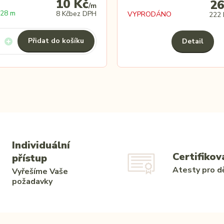
10 Kč
26
/
m
28 m
8 Kč
bez DPH
VYPRODÁNO
222 
Přidat do košíku
Detail
Individuální
Certifikov
přístup
Atesty pro dě
Vyřešíme Vaše
požadavky