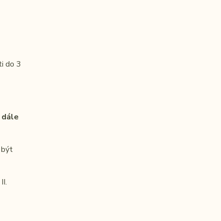
ti do 3
 dále
 být
II.