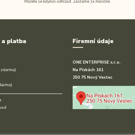
Můžete se kdykoli odhlásit. Zasíláme 1x měsíčně.
 a platba
Firemní údaje
ONE ENTERPRISE s.r.o.
 zdarma)
Na Pískách 161
250 75 Nový Vestec
darma)
a
vod