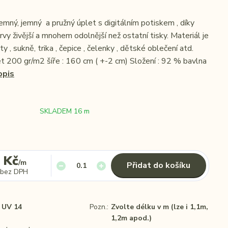
emný, jemný a pružný úplet s digitálním potiskem , díky
vy živější a mnohem odolnější než ostatní tisky. Materiál je
y , sukně, trika , čepice , čelenky , dětské oblečení atd.
et 200 gr/m2 šíře : 160 cm ( +-2 cm) Složení : 92 % bavlna
opis
SKLADEM 16 m
 Kč
/
m
Přidat do košíku
bez DPH
UV 14
Pozn.:
Zvolte délku v m (lze i 1,1m,
1,2m apod.)