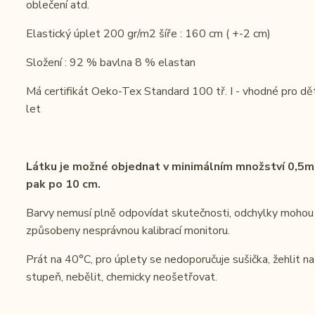
oblečení atd.
Elastický úplet 200 gr/m2 šíře : 160 cm ( +-2 cm)
Složení : 92 % bavlna 8 % elastan
Má certifikát Oeko-Tex Standard 100 tř. I - vhodné pro dě
let
Látku je možné objednat v minimálním množství 0,5m
pak po 10 cm.
Barvy nemusí plně odpovídat skutečnosti, odchylky mohou
způsobeny nesprávnou kalibrací monitoru.
Prát na 40°C, pro úplety se nedoporučuje sušička, žehlit na 
stupeň, nebělit, chemicky neošetřovat.