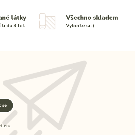
ané látky
Všechno skladem
ti do 3 let
Vyberte si :)
t se
tteru.