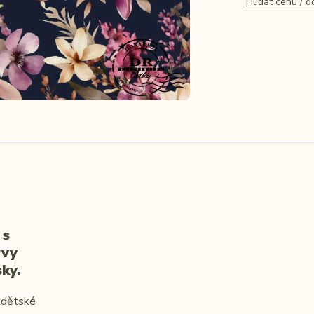
Hlídat cenu / 
 s
rvy
ky.
, dětské