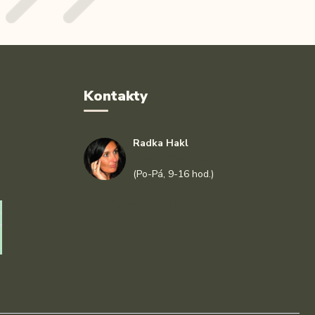
Kontakty
Radka Hakl
+420 777 613 020
(Po-Pá, 9-16 hod.)
info@drlatky.cz