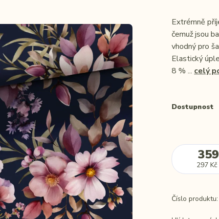
Extrémně příj
čemuž jsou bar
vhodný pro šat
Elastický úpl
8 % ...
celý p
Dostupnost
359
297 Kč
Číslo produktu: