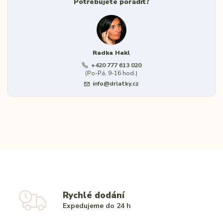
Potřebujete poradit?
Radka Hakl
+420 777 613 020
(Po-Pá, 9-16 hod.)
info@drlatky.cz
Rychlé dodání
Expedujeme do 24 h