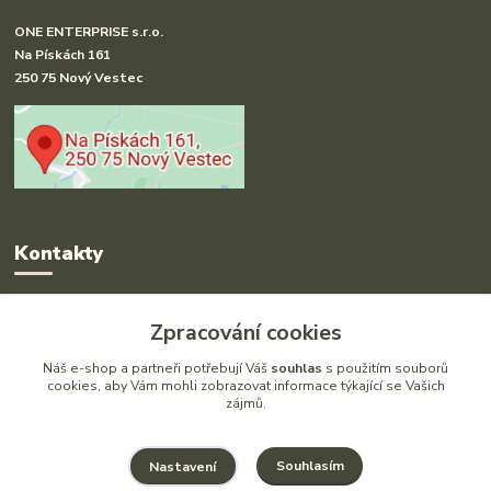
ONE ENTERPRISE s.r.o.
Na Pískách 161
250 75 Nový Vestec
Kontakty
Radka Hakl
Zpracování cookies
+420 777 613 020
(Po-Pá, 9-16 hod.)
Náš e-shop a partneři potřebují Váš
souhlas
s použitím souborů
cookies, aby Vám mohli zobrazovat informace týkající se Vašich
zájmů.
info@drlatky.cz
Souhlasím
Nastavení