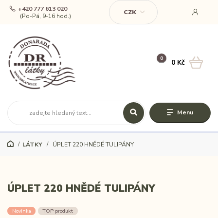
+420 777 613 020
CZK
(Po-Pá, 9-16 hod.)
0
0 Kč
Menu
LÁTKY
ÚPLET 220 HNĚDÉ TULIPÁNY
ÚPLET 220 HNĚDÉ TULIPÁNY
Novinka
TOP produkt