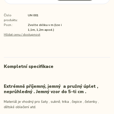
Číslo
UN 001
produktu:
Pozn.:
Zvolte délku v m (lze i
1,1m, 1,2m apod.)
Hlídat cenu / dostupnost
Kompletní specifikace
Extrémně příjemný, jemný a pružný úplet ,
neprůhledný . Jemný vzor do 5-ti cm .
Materiál je vhodný pro šaty , sukně, trika , čepice , čelenky ,
dětské oblečení atd.