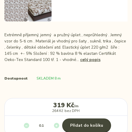
Extrémně příjemný, jemný a pružný úplet , neprůhledný . Jemný
vzor do 5-ti cm . Materiál je vhodný pro šaty , sukně, trika , čepice
, čelenky , dětské oblečení atd. Elastický úplet 220 g/m2 šíře :
145 cm +- 5% Složení : 92 % bavlna 8 % elastan Certifikát
Oeko-Tex Standard 100 tř. 1 - vhodné...
celý popis
Dostupnost
SKLADEM 8 m
319 Kč
/
m
264 Kč
bez DPH
Přidat do košíku