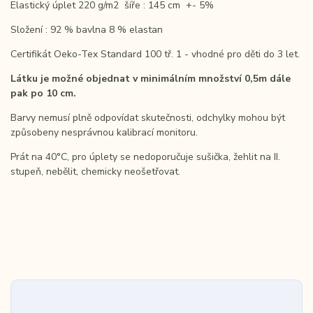
Elastický úplet 220 g/m2 šíře : 145 cm +- 5%
Složení : 92 % bavlna 8 % elastan
Certifikát Oeko-Tex Standard 100 tř. 1 - vhodné pro děti do 3 let.
Látku je možné objednat v minimálním množství 0,5m dále
pak po 10 cm.
Barvy nemusí plně odpovídat skutečnosti, odchylky mohou být
způsobeny nesprávnou kalibrací monitoru.
Prát na 40°C, pro úplety se nedoporučuje sušička, žehlit na II.
stupeň, nebělit, chemicky neošetřovat.