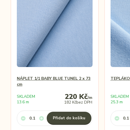
NÁPLET 1/1 BABY BLUE TUNEL 2 x 73
TEPLÁKOV
cm
220 Kč
SKLADEM
SKLADEM
/
m
13.6 m
25.3 m
182 Kč
bez DPH
Přidat do košíku