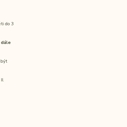
ti do 3
 dále
 být
II.