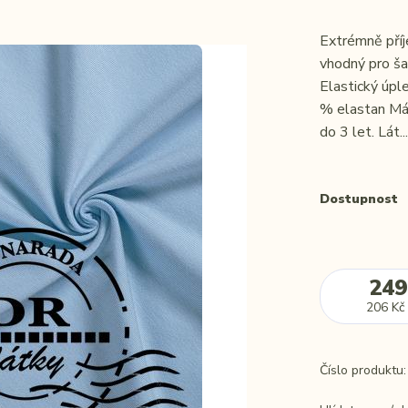
Extrémně příj
vhodný pro šat
Elastický úpl
% elastan Má 
do 3 let. Lát..
Dostupnost
249
206 Kč
Číslo produktu: