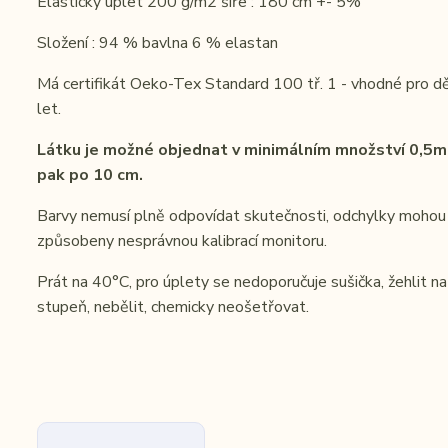
Elastický úplet 200 g/m2 šíře : 180 cm +- 5%
Složení : 94 % bavlna 6 % elastan
Má certifikát Oeko-Tex Standard 100 tř. 1 - vhodné pro dě
let.
Látku je možné objednat v minimálním množství 0,5m
pak po 10 cm.
Barvy nemusí plně odpovídat skutečnosti, odchylky mohou
způsobeny nesprávnou kalibrací monitoru.
Prát na 40°C, pro úplety se nedoporučuje sušička, žehlit na 
stupeň, nebělit, chemicky neošetřovat.