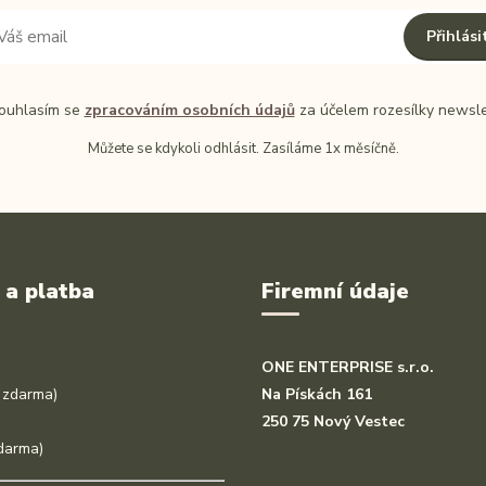
Přihlási
uhlasím se
zpracováním osobních údajů
za účelem rozesílky newsle
Můžete se kdykoli odhlásit. Zasíláme 1x měsíčně.
 a platba
Firemní údaje
ONE ENTERPRISE s.r.o.
 zdarma)
Na Pískách 161
250 75 Nový Vestec
darma)