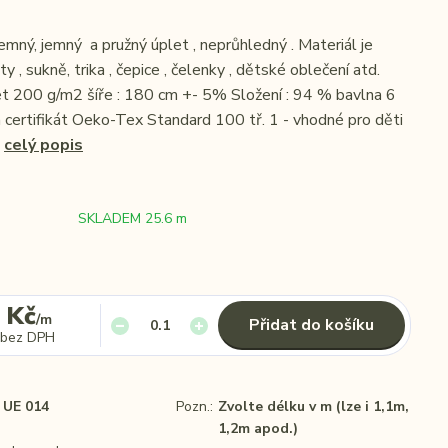
emný, jemný a pružný úplet , neprůhledný . Materiál je
y , sukně, trika , čepice , čelenky , dětské oblečení atd.
et 200 g/m2 šíře : 180 cm +- 5% Složení : 94 % bavlna 6
certifikát Oeko-Tex Standard 100 tř. 1 - vhodné pro děti
.
celý popis
SKLADEM 25.6 m
 Kč
/
m
Přidat do košíku
bez DPH
UE 014
Pozn.:
Zvolte délku v m (lze i 1,1m,
1,2m apod.)