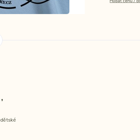
Hlídat cenu / 
,
, dětské