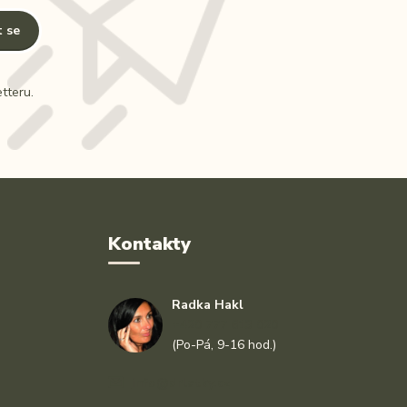
t se
tteru.
Kontakty
Radka Hakl
+420 777 613 020
(Po-Pá, 9-16 hod.)
info@drlatky.cz