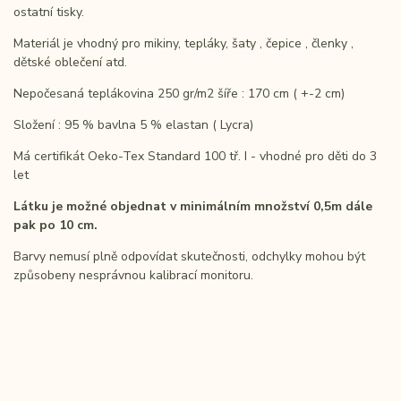
ostatní tisky.
Materiál je vhodný pro mikiny, tepláky, šaty , čepice , členky ,
dětské oblečení atd.
Nepočesaná teplákovina 250 gr/m2 šíře : 170 cm ( +-2 cm)
Složení : 95 % bavlna 5 % elastan ( Lycra)
Má certifikát Oeko-Tex Standard 100 tř. I - vhodné pro děti do 3
let
Látku je možné objednat v minimálním množství 0,5m dále
pak po 10 cm.
Barvy nemusí plně odpovídat skutečnosti, odchylky mohou být
způsobeny nesprávnou kalibrací
monitoru.