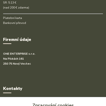
SR: 5.13 €
(nad 200 € zdarma)
Platební karta
Bankovní převod
Firemní údaje
ONE ENTERPRISE s.r.o.
Na Pískách 161
250 75 Nový Vestec
Kontakty
Radka Hakl
Zpracování cookies