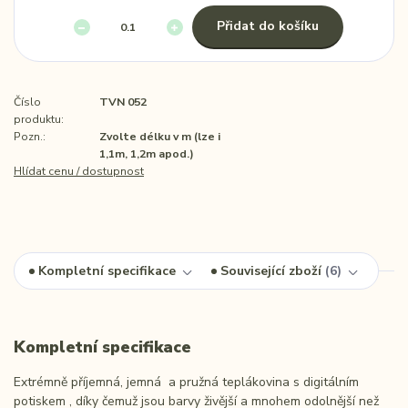
Přidat do košíku
Číslo
TVN 052
produktu:
Pozn.:
Zvolte délku v m (lze i
1,1m, 1,2m apod.)
Hlídat cenu / dostupnost
Kompletní specifikace
Související zboží
6
Kompletní specifikace
Extrémně příjemná, jemná a pružná teplákovina s digitálním
potiskem , díky čemuž jsou barvy živější a mnohem odolnější než