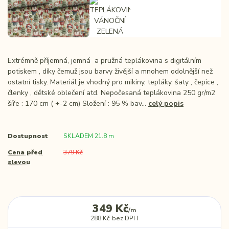
Extrémně příjemná, jemná a pružná teplákovina s digitálním
potiskem , díky čemuž jsou barvy živější a mnohem odolnější než
ostatní tisky. Materiál je vhodný pro mikiny, tepláky, šaty , čepice ,
členky , dětské oblečení atd. Nepočesaná teplákovina 250 gr/m2
šíře : 170 cm ( +-2 cm) Složení : 95 % bav...
celý popis
Dostupnost
SKLADEM 21.8 m
Cena před
379 Kč
slevou
349 Kč
/
m
288 Kč
bez DPH