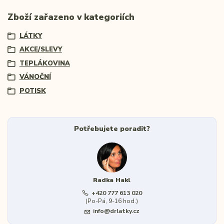
Zboží zařazeno v kategoriích
LÁTKY
AKCE/SLEVY
TEPLÁKOVINA
VÁNOČNÍ
POTISK
Potřebujete poradit?
Radka Hakl
+420 777 613 020
(Po-Pá, 9-16 hod.)
info@drlatky.cz