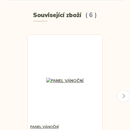
Související zboží
6
TOP produkt
Novinka
PANEL VÁNOČNÍ
TEPLÁKOVINA