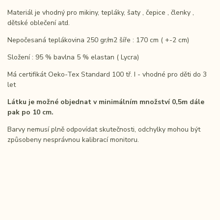
Materiál je vhodný pro mikiny, tepláky, šaty , čepice , členky ,
dětské oblečení atd.
Nepočesaná teplákovina 250 gr/m2 šíře : 170 cm ( +-2 cm)
Složení : 95 % bavlna 5 % elastan ( Lycra)
Má certifikát Oeko-Tex Standard 100 tř. I - vhodné pro děti do 3
let
Látku je možné objednat v minimálním množství 0,5m dále
pak po 10 cm.
Barvy nemusí plně odpovídat skutečnosti, odchylky mohou být
způsobeny nesprávnou kalibrací
monitoru.