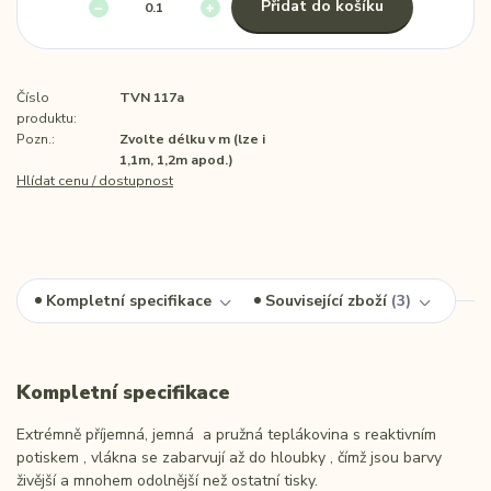
Přidat do košíku
Číslo
TVN 117a
produktu:
Pozn.:
Zvolte délku v m (lze i
1,1m, 1,2m apod.)
Hlídat cenu / dostupnost
Kompletní specifikace
Související zboží
3
Kompletní specifikace
Extrémně příjemná, jemná a pružná teplákovina s reaktivním
potiskem , vlákna se zabarvují až do hloubky , čímž jsou barvy
živější a mnohem odolnější než ostatní tisky.