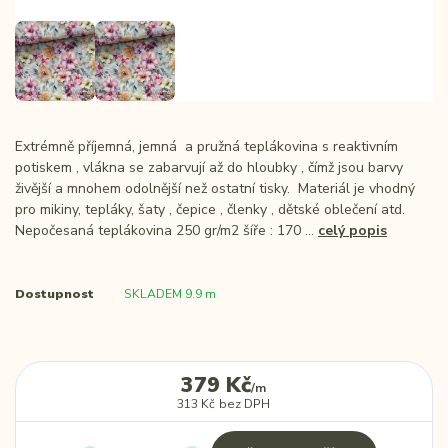
Extrémně příjemná, jemná a pružná teplákovina s reaktivním
potiskem , vlákna se zabarvují až do hloubky , čímž jsou barvy
živější a mnohem odolnější než ostatní tisky. Materiál je vhodný
pro mikiny, tepláky, šaty , čepice , členky , dětské oblečení atd.
Nepočesaná teplákovina 250 gr/m2 šíře : 170 ...
celý popis
Dostupnost
SKLADEM 9.9 m
379 Kč
/
m
313 Kč
bez DPH