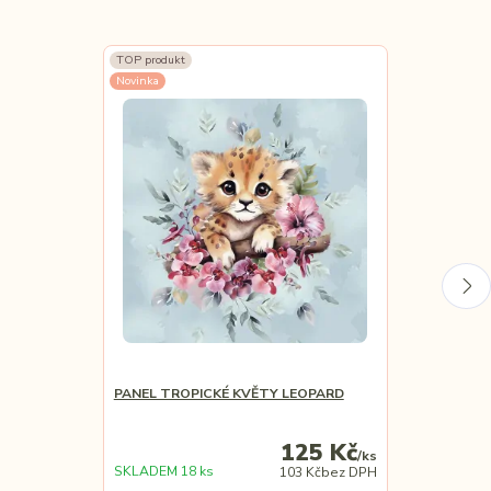
TOP produkt
TOP produkt
Novinka
Novinka
PANEL TROPICKÉ KVĚTY LEOPARD
PANEL TROPI
125 Kč
/
ks
SKLADEM 18 ks
SKLADEM 20 k
103 Kč
bez DPH