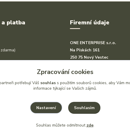
 a platba
Firemní údaje
ONE ENTERPRISE s.r.o.
 zdarma)
Na Pískách 161
250 75 Nový Vestec
darma)
Zpracování cookies
a
artneři potřebují Váš
souhlas
s použitím souborů cookies, aby Vám mo
vod
informace týkající se Vašich zájmů.
Souhlasím
Nastavení
Souhlas můžete odmítnout
zde
.