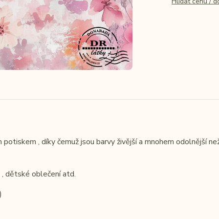
Hlídat cenu / 
 potiskem , díky čemuž jsou barvy živější a mnohem odolnější ne
y , dětské oblečení atd.
)