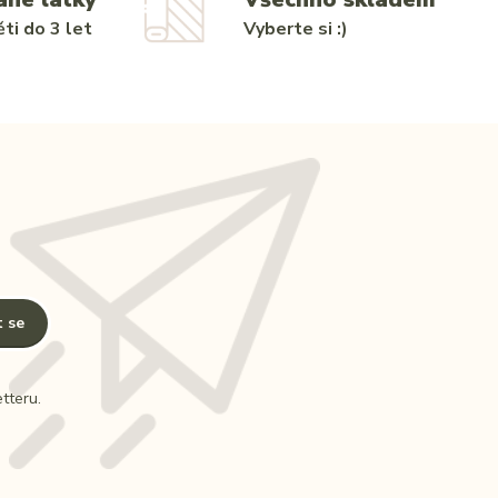
ti do 3 let
Vyberte si :)
t se
tteru.