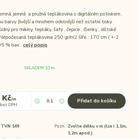
emná, jemná a pružná teplákovina s digitálním potiskem ,
u barvy živější a mnohem odolnější než ostatní tisky.
odný pro mikiny, tepláky, šaty , čepice , členky , dětské
 Nepočesaná teplákovina 250 gr/m2 šíře : 170 cm ( +-2
95 % bav...
celý popis
SKLADEM 10 m
 Kč
/
m
Přidat do košíku
bez DPH
TVN 149
Pozn.:
Zvolte délku v m (lze i 1,1m,
1,2m apod.)