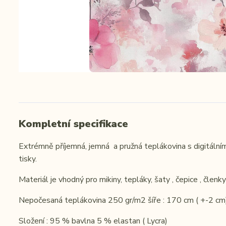
Kompletní specifikace
Extrémně příjemná, jemná a pružná teplákovina s digitálním
tisky.
Materiál je vhodný pro mikiny, tepláky, šaty , čepice , členk
Nepočesaná teplákovina 250 gr/m2 šíře : 170 cm ( +-2 cm
Složení : 95 % bavlna 5 % elastan ( Lycra)