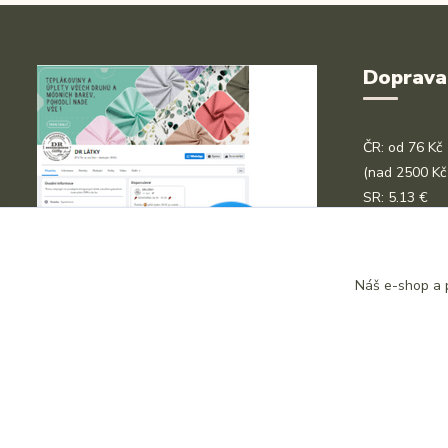
Doprava
ČR: od 76 Kč
(nad 2500 Kč
SR: 5.13 €
(nad 200 € z
Platební kart
Náš e-shop a p
Bankovní pře