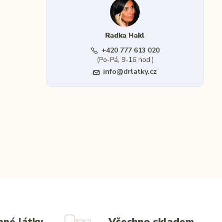
Radka Hakl
+420 777 613 020
(Po-Pá, 9-16 hod.)
info@drlatky.cz
ané látky
Všechno skladem