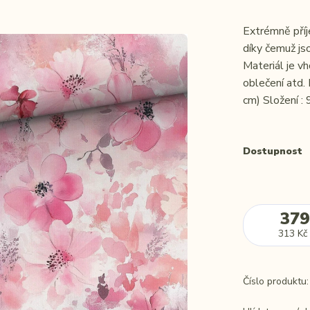
Extrémně příj
díky čemuž jso
Materiál je vh
oblečení atd.
cm) Složení : 
Dostupnost
379
313 Kč
Číslo produktu: