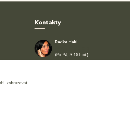
Kontakty
Radka Hakl
+420 777 613 020
(Po-Pá, 9-16 hod.)
info@drlatky.cz
hli zobrazovat
Vytvořeno na
Eshop-rychle.cz