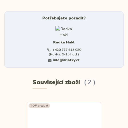
Potřebujete poradit?
Radka Hakl
+420 777 613 020
(Po-Pá, 9-16 hod.)
info@drlatky.cz
Související zboží
2
TOP produkt
TOP produkt
Novinka