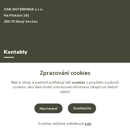
ONE ENTERPRISE s.r.o.
Na Pískách 161
250 75 Nový Vestec
Kontakty
Radka Hakl
Zpracování cookies
+420 777 613 020
(Po-Pá, 9-16 hod.)
Náš e-shop a partneři potřebují Váš
souhlas
s použitím souborů
cookies, aby Vám mohli zobrazovat informace týkající se Vašich
zájmů.
info@drlatky.cz
Souhlasím
Nastavení
Souhlas můžete odmítnout
zde
.
Vytvořeno na
Eshop-rychle.cz