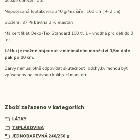
dětské oblečení atd.
Nepočesaná teplákovina 240 gr/m2 šíře : 160 cm ( +-2 cm)
Složení : 97 % bavlna 3 % elastan
Má certifikát Oeko-Tex Standard 100 tř. 1 - vhodná pro děti do 3
let.
Látku je možné objednat v minimálním množství 0,5m dále
pak po 10 cm.
Barvy nemusí plně odpovídat skutečnosti, odchylky mohou být
způsobeny nesprávnou kalibrací monitoru.
Zboží zařazeno v kategoriích
LÁTKY
TEPLÁKOVINA
JEDNOBAREVNÁ 240/250 g