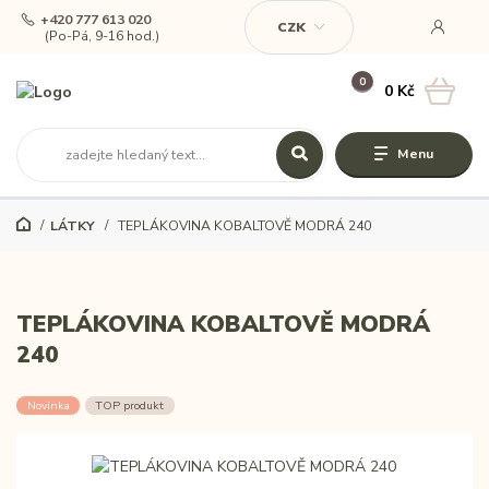
+420 777 613 020
CZK
(Po-Pá, 9-16 hod.)
0
0 Kč
Menu
LÁTKY
TEPLÁKOVINA KOBALTOVĚ MODRÁ 240
TEPLÁKOVINA KOBALTOVĚ MODRÁ
240
Novinka
TOP produkt