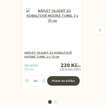
NÁPLET HLADKÝ 1/1 KOBALTOVĚ
ÚPLET 200 
MODRÁ TUNEL 2 x 73 cm
220 Kč
SKLADEM
SKLADEM
/
m
22.1 m
17.5 m
182 Kč
bez DPH
Přidat do košíku