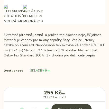
Extrémně příjemná, jemná a pružná teplákovina nejvyšší jakosti.
Materiál je vhodný pro mikiny, tepláky, šaty , čepice , členky ,
dětské oblečení atd. Nepočesaná teplákovina 240 gr/m2 šíře : 160
cm ( +-2 cm) Složení : 97 % bavlna 3 % elastan Má certifikát
Oeko-Tex Standard 100 tř. 1 - vhodná pro dět...
celý popis
Dostupnost
SKLADEM 9 m
255 Kč
/
m
211 Kč
bez DPH