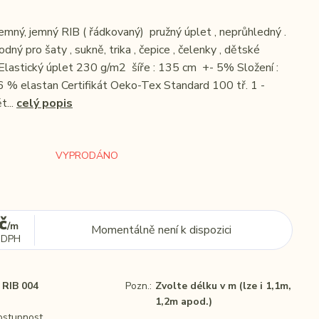
emný, jemný RIB ( řádkovaný) pružný úplet , neprůhledný .
odný pro šaty , sukně, trika , čepice , čelenky , dětské
 Elastický úplet 230 g/m2 šíře : 135 cm +- 5% Složení :
 % elastan Certifikát Oeko-Tex Standard 100 tř. 1 -
t...
celý popis
VYPRODÁNO
č
/
m
Momentálně není k dispozici
 DPH
RIB 004
Pozn.:
Zvolte délku v m (lze i 1,1m,
1,2m apod.)
dostupnost