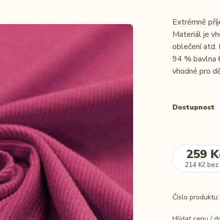
Extrémně příj
Materiál je vh
oblečení atd.
94 % bavlna 6
vhodné pro dě
Dostupnost
259 K
214 Kč
bez
Číslo produktu:
Hlídat cenu / 