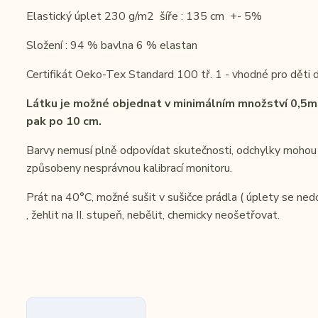
Elastický úplet 230 g/m2 šíře : 135 cm +- 5%
Složení : 94 % bavlna 6 % elastan
Certifikát Oeko-Tex Standard 100 tř. 1 - vhodné pro děti d
Látku je možné objednat v minimálním množství 0,5m
pak po 10 cm.
Barvy nemusí plně odpovídat skutečnosti, odchylky mohou
způsobeny nesprávnou kalibrací monitoru.
Prát na 40°C, možné sušit v sušičce prádla ( úplety se nedo
, žehlit na II. stupeň, nebělit, chemicky neošetřovat.