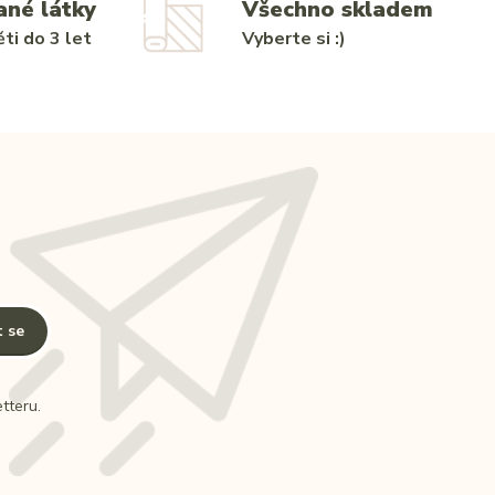
ané látky
Všechno skladem
ti do 3 let
Vyberte si :)
t se
tteru.