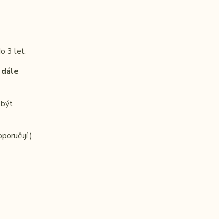
o 3 let.
 dále
 být
poručují )