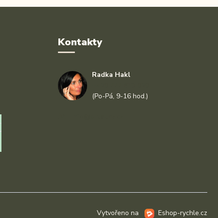
Kontakty
Radka Hakl
+420 777 613 020
(Po-Pá, 9-16 hod.)
info@drlatky.cz
Vytvořeno na
Eshop-rychle.cz