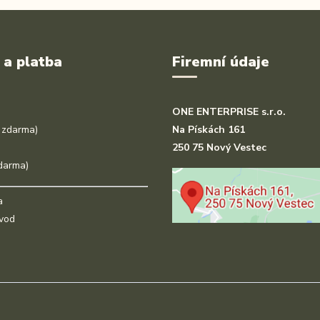
 a platba
Firemní údaje
ONE ENTERPRISE s.r.o.
 zdarma)
Na Pískách 161
250 75 Nový Vestec
darma)
a
vod