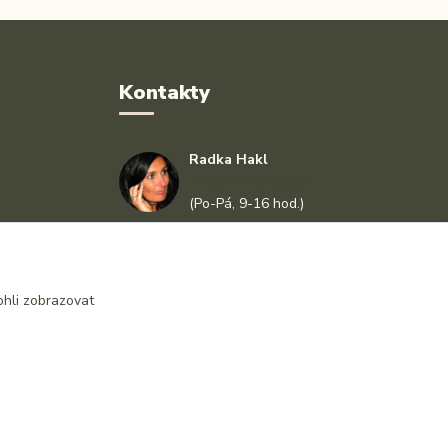
Kontakty
Radka Hakl
+420 777 613 020
(Po-Pá, 9-16 hod.)
info@drlatky.cz
hli zobrazovat
Vytvořeno na
Eshop-rychle.cz