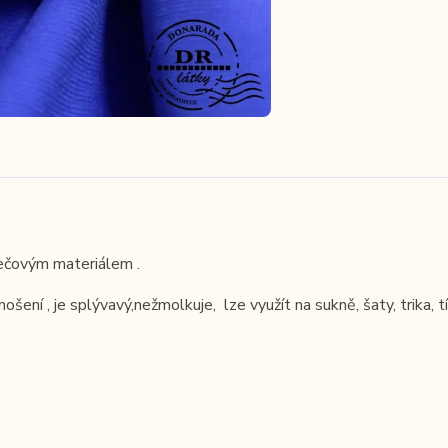
rečovým materiálem .
ní , je splývavý,nežmolkuje, lze využít na sukně, šaty, trika, tí