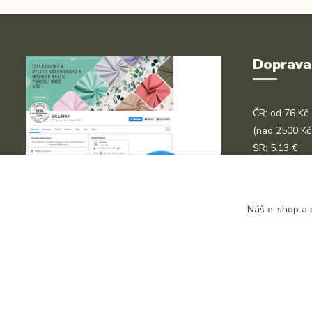
Doprava
ČR: od 76 Kč
(nad 2500 Kč
SR: 5.13 €
(nad 200 € z
Platební kart
Náš e-shop a p
Bankovní pře