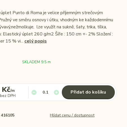
úplet Punto di Roma je velice příjemným strečovým
Pružný ve směru osnovy i útku, vhodným ke každodennímu
lývavý,nežmolkuje, lze využít na sukně, šaty, trika, tílka,
ty. Elastický úplet 260 g/m2 Šíře : 150 cm +- 2% Složení :
r 15 % vi...
celý popis
SKLADEM 9.5 m
 Kč
/
m
Přidat do košíku
bez DPH
416105
Hlídat cenu / dostupnost