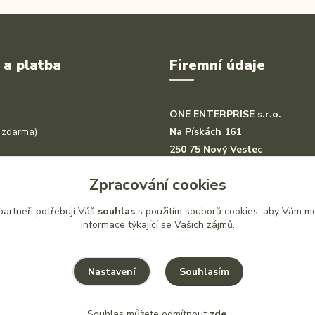
 a platba
Firemní údaje
ONE ENTERPRISE s.r.o.
 zdarma)
Na Pískách 161
250 75 Nový Vestec
darma)
Zpracování cookies
a
artneři potřebují Váš
souhlas
s použitím souborů cookies, aby Vám mo
vod
informace týkající se Vašich zájmů.
Souhlasím
Nastavení
Souhlas můžete odmítnout
zde
.