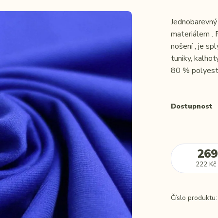
Jednobarevný 
materiálem . 
nošení , je sp
tuniky, kalho
80 % polyeste
Dostupnost
269
222 Kč
Číslo produktu: