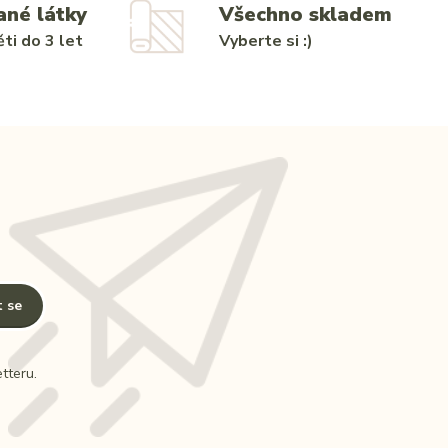
ané látky
Všechno skladem
ti do 3 let
Vyberte si :)
t se
tteru.