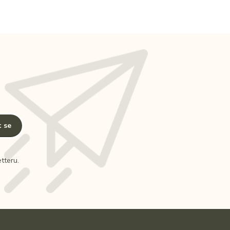
t se
tteru.