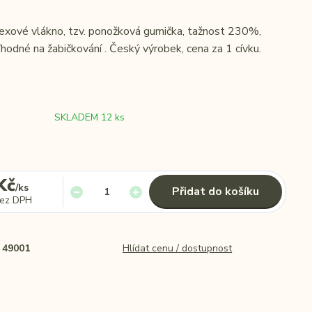
exové vlákno, tzv. ponožková gumička, tažnost 230%,
Vhodné na žabičkování . Český výrobek, cena za 1 cívku.
SKLADEM 12 ks
Kč
/
ks
Přidat do košíku
ez DPH
49001
Hlídat cenu / dostupnost