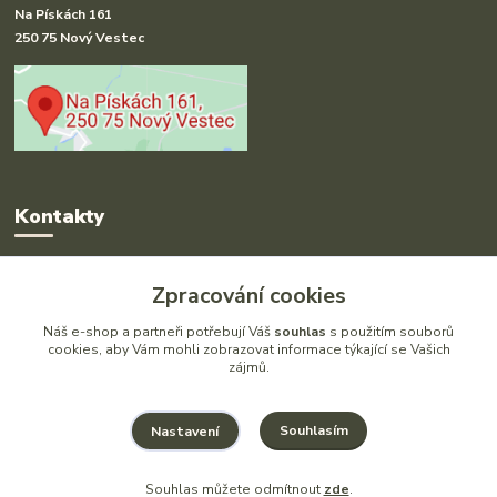
Na Pískách 161
250 75 Nový Vestec
Kontakty
Radka Hakl
Zpracování cookies
+420 777 613 020
(Po-Pá, 9-16 hod.)
Náš e-shop a partneři potřebují Váš
souhlas
s použitím souborů
cookies, aby Vám mohli zobrazovat informace týkající se Vašich
zájmů.
info@drlatky.cz
Souhlasím
Nastavení
Souhlas můžete odmítnout
zde
.
Vytvořeno na
Eshop-rychle.cz