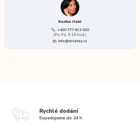
Radka Hakl
+420 777 613 020
(Po-Pá, 9-16 hod.)
info@drlatky.cz
Rychlé dodání
Expedujeme do 24 h