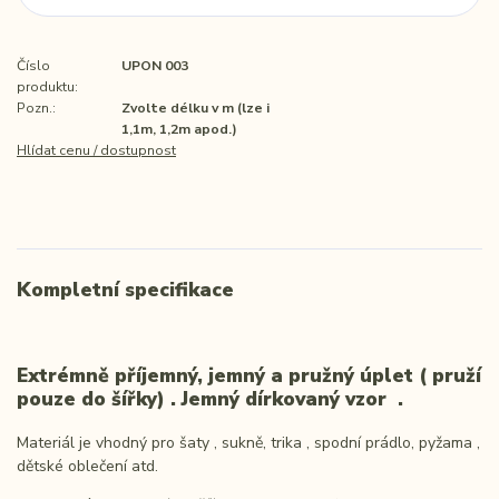
Číslo
UPON 003
produktu:
Pozn.:
Zvolte délku v m (lze i
1,1m, 1,2m apod.)
Hlídat cenu / dostupnost
Kompletní specifikace
Extrémně příjemný, jemný a pružný úplet ( pruží
pouze do šířky) . Jemný dírkovaný vzor .
Materiál je vhodný pro šaty , sukně, trika , spodní prádlo, pyžama ,
dětské oblečení atd.