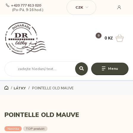
+420 777 613 020
CZK
(Po-Pá, 9-16 hod.)
0
0 Kč
Menu
LÁTKY
POINTELLE OLD MAUVE
POINTELLE OLD MAUVE
Novinka
TOP produkt