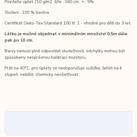
Pointelle úplet 210 g/m2 šíře : 160 cm +- 5%
Složení : 100 % bavlna
Certifikát Oeko-Tex Standard 100 tř. 1 - vhodné pro děti do 3 let.
Látku je možné objednat v minimálním množství 0,5m dále
pak po 10 cm.
Barvy nemusí plně odpovídat skutečnosti, odchylky mohou být
způsobeny nesprávnou kalibrací monitoru.
Prát na 40°C, pro úplety se nedoporučuje sušička, žehlit na II.
stupeň, nebělit, chemicky neošetřovat.