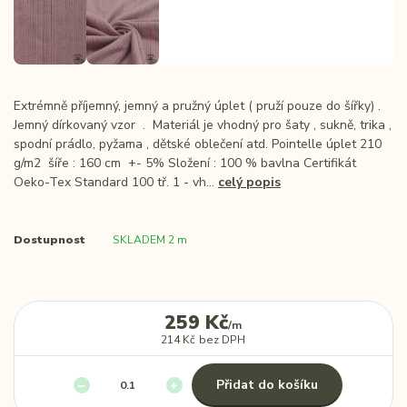
Extrémně příjemný, jemný a pružný úplet ( pruží pouze do šířky) .
Jemný dírkovaný vzor . Materiál je vhodný pro šaty , sukně, trika ,
spodní prádlo, pyžama , dětské oblečení atd. Pointelle úplet 210
g/m2 šíře : 160 cm +- 5% Složení : 100 % bavlna Certifikát
Oeko-Tex Standard 100 tř. 1 - vh...
celý popis
Dostupnost
SKLADEM 2 m
259 Kč
/
m
214 Kč
bez DPH
Přidat do košíku