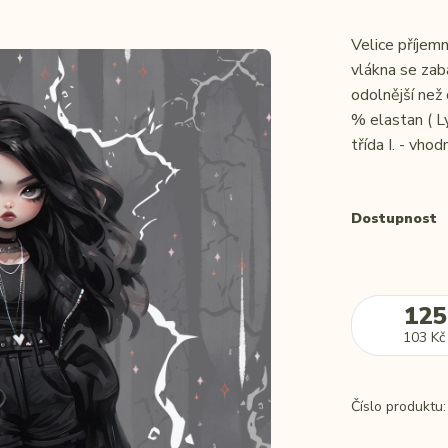
Velice příjem
vlákna se zaba
odolnější než
% elastan ( L
třída I. - vhodn
Dostupnost
125
103 Kč
Číslo produktu: