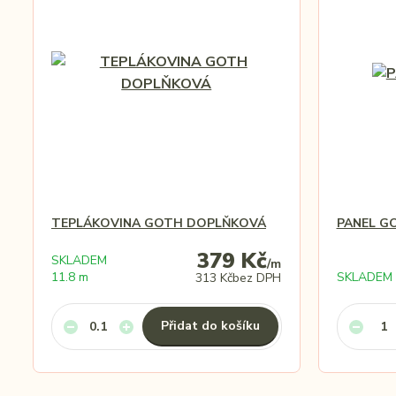
TEPLÁKOVINA GOTH DOPLŇKOVÁ
PANEL G
379 Kč
SKLADEM
/
m
11.8 m
SKLADEM 
313 Kč
bez DPH
Přidat do košíku