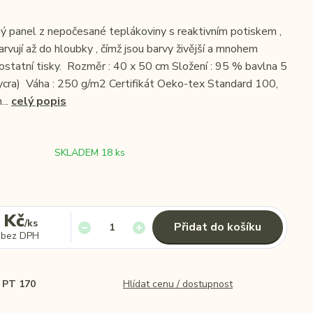
ný panel z nepočesané teplákoviny s reaktivním potiskem ,
rvují až do hloubky , čímž jsou barvy živější a mnohem
 ostatní tisky. Rozměr : 40 x 50 cm Složení : 95 % bavlna 5
ycra) Váha : 250 g/m2 Certifikát Oeko-tex Standard 100,
...
celý popis
SKLADEM 18 ks
 Kč
/
ks
Přidat do košíku
bez DPH
PT 170
Hlídat cenu / dostupnost