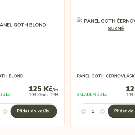
OTH BLOND
PANEL GOTH ČERNOVLÁSK
125 Kč
12
/
ks
16 ks
SKLADEM 20 ks
103 Kč
bez DPH
103 
Přidat do košíku
Přidat do