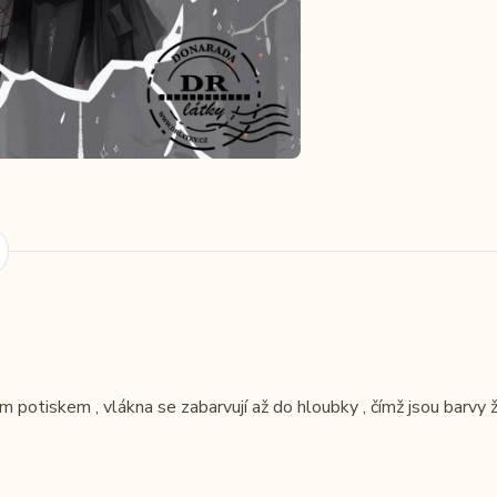
 potiskem , vlákna se zabarvují až do hloubky , čímž jsou barvy ži