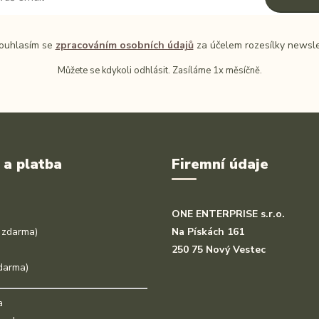
uhlasím se
zpracováním osobních údajů
za účelem rozesílky newsle
Můžete se kdykoli odhlásit. Zasíláme 1x měsíčně.
 a platba
Firemní údaje
ONE ENTERPRISE s.r.o.
 zdarma)
Na Pískách 161
250 75 Nový Vestec
darma)
a