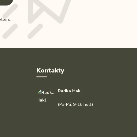
tteru.
Kontakty
Radka Hakl
+420 777 613 020
(Po-Pá, 9-16 hod.)
info@drlatky.cz