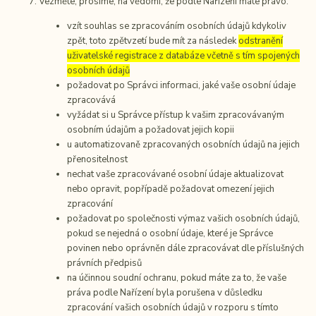
Vezměte, prosíme, na vědomí, že podle Nařízení máte právo:
vzít souhlas se zpracováním osobních údajů kdykoliv
zpět, toto zpětvzetí bude mít za následek
odstranění
uživatelské registrace z databáze včetně s tím spojených
osobních údajů
požadovat po Správci informaci, jaké vaše osobní údaje
zpracovává
vyžádat si u Správce přístup k vašim zpracovávaným
osobním údajům a požadovat jejich kopii
u automatizovaně zpracovaných osobních údajů na jejich
přenositelnost
nechat vaše zpracovávané osobní údaje aktualizovat
nebo opravit, popřípadě požadovat omezení jejich
zpracování
požadovat po společnosti výmaz vašich osobních údajů,
pokud se nejedná o osobní údaje, které je Správce
povinen nebo oprávněn dále zpracovávat dle příslušných
právních předpisů
na účinnou soudní ochranu, pokud máte za to, že vaše
práva podle Nařízení byla porušena v důsledku
zpracování vašich osobních údajů v rozporu s tímto