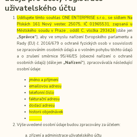
uživatelského účtu
Udělujete tímto souhlas ONE ENTERPRISE s.r.o., se sídlem Na
Pískách 161 Nový vestec 25075, IČ 01965531, zapsaná u
Městského soudu v Praze , oddíl C, vložka 293424
(dále jen
„Správce“
), aby ve smyslu nařízení Evropského parlamentu a
Rady (EU) č. 2016/679 o ochraně fyzických osob v souvislosti
se zpracováním osobních údajů a o volném pohybu těchto údajů
a o zrušení směrnice 95/46/ES (obecné nařízení o ochraně
osobních údajů) (dále jen
„Nařízení“
), zpracovával/a následující
osobní údaje:
jméno a příjmení
emailovou adresu
telefonní číslo
fakturační adresu
dodací adresu
historii objednávek
…………..
Výše uvedené osobní údaje budou zpracovány za účelem:
zřízení a administrace uživatelského účtu