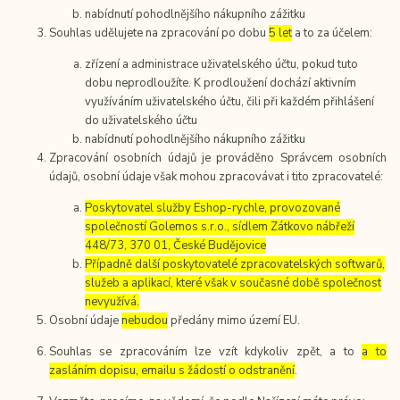
nabídnutí pohodlnějšího nákupního zážitku
Souhlas udělujete na zpracování po dobu
5 let
a to za účelem:
zřízení a administrace uživatelského účtu, pokud tuto
dobu neprodloužíte. K prodloužení dochází aktivním
využíváním uživatelského účtu, čili při každém přihlášení
do uživatelského účtu
nabídnutí pohodlnějšího nákupního zážitku
Zpracování osobních údajů je prováděno Správcem osobních
údajů, osobní údaje však mohou zpracovávat i tito zpracovatelé:
Poskytovatel služby Eshop-rychle, provozované
společností Golemos s.r.o., sídlem Zátkovo nábřeží
448/73, 370 01, České Budějovice
Případně další poskytovatelé zpracovatelských softwarů,
služeb a aplikací, které však v současné době společnost
nevyužívá.
Osobní údaje
nebudou
předány mimo území EU.
Souhlas se zpracováním lze vzít kdykoliv zpět, a to
a to
zasláním dopisu, emailu s žádostí o odstranění
.