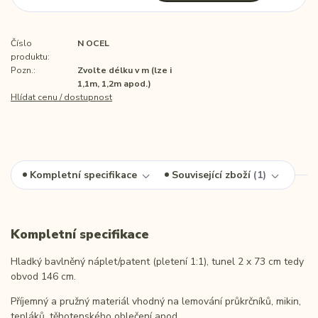
Číslo
N OCEL
produktu:
Pozn.:
Zvolte délku v m (lze i
1,1m, 1,2m apod.)
Hlídat cenu / dostupnost
Kompletní specifikace
Související zboží
1
Kompletní specifikace
Hladký bavlněný náplet/patent (pletení 1:1), tunel 2 x 73 cm tedy
obvod 146 cm.
Příjemný a pružný materiál vhodný na lemování průkrčníků, mikin,
tepláků, těhotenského oblečení apod.