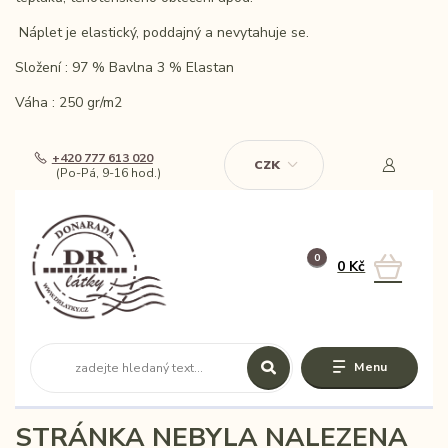
Náplet je elastický, poddajný a nevytahuje se.
Složení : 97 % Bavlna 3 % Elastan
Váha : 250 gr/m2
+420 777 613 020
CZK
(Po-Pá, 9-16 hod.)
0
0 Kč
Menu
STRÁNKA NEBYLA NALEZENA