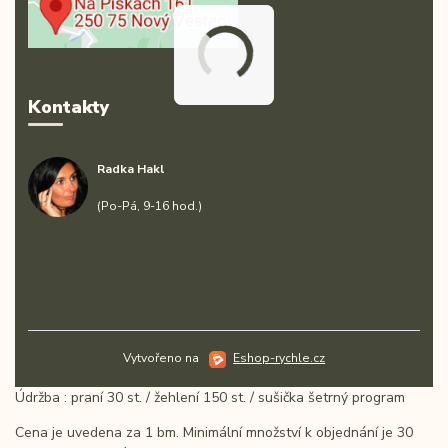
Kontakty
Radka Hakl
+420 777 613 020
(Po-Pá, 9-16 hod.)
info@drlatky.cz
Vytvořeno na
Eshop-rychle.cz
Údržba : praní 30 st. / žehlení 150 st. / sušička šetrný program
Cena je uvedena za 1 bm. Minimální množství k objednání je 30