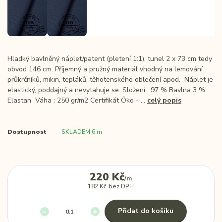
Hladký bavlněný náplet/patent (pletení 1:1), tunel 2 x 73 cm tedy
obvod 146 cm. Příjemný a pružný materiál vhodný na lemování
průkrčníků, mikin, tepláků, těhotenského oblečení apod. Náplet je
elastický, poddajný a nevytahuje se. Složení : 97 % Bavlna 3 %
Elastan Váha : 250 gr/m2 Certifikát Öko - ...
celý popis
Dostupnost
SKLADEM 6 m
220 Kč
/
m
182 Kč
bez DPH
Přidat do košíku