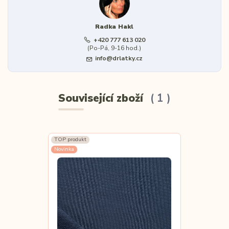
Radka Hakl
+420 777 613 020
(Po-Pá, 9-16 hod.)
info@drlatky.cz
Související zboží
1
TOP produkt
Novinka