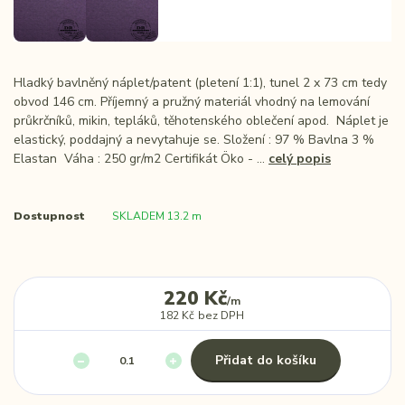
Hladký bavlněný náplet/patent (pletení 1:1), tunel 2 x 73 cm tedy
obvod 146 cm. Příjemný a pružný materiál vhodný na lemování
průkrčníků, mikin, tepláků, těhotenského oblečení apod. Náplet je
elastický, poddajný a nevytahuje se. Složení : 97 % Bavlna 3 %
Elastan Váha : 250 gr/m2 Certifikát Öko - ...
celý popis
Dostupnost
SKLADEM 13.2 m
220 Kč
/
m
182 Kč
bez DPH
Přidat do košíku