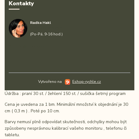
Kontakty
Radka Hakl
+420 777 613 020
(Po-Pá, 9-16 hod.)
info@drlatky.cz
Vytvořeno na
Eshop-rychle.cz
Údržba : praní 30 st. / žehlení 150 st. / sušička šetrný program
Cena je uvedena za 1 bm. Minimální množství k objednání je 30
cm ( 0,3 m ) . Poté po 10 cm.
Barvy nemusí plně odpovídat skutečnosti, odchylky mohou být
způsobeny nesprávnou kalibrací vašeho monitoru , telefonu či
tabletu.