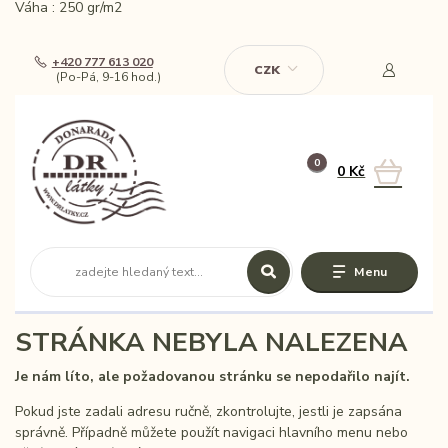
Váha : 250 gr/m2
+420 777 613 020
CZK
(Po-Pá, 9-16 hod.)
0
0 Kč
Menu
STRÁNKA NEBYLA NALEZENA
Je nám líto, ale požadovanou stránku se nepodařilo najít.
Pokud jste zadali adresu ručně, zkontrolujte, jestli je zapsána
správně. Případně můžete použít navigaci hlavního menu nebo