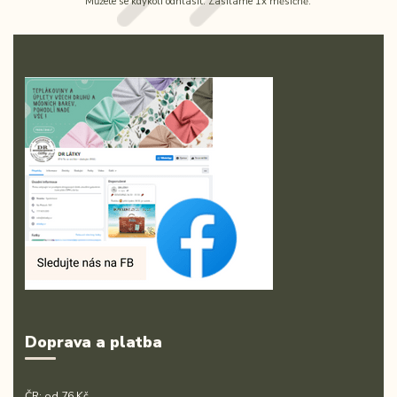
Můžete se kdykoli odhlásit. Zasíláme 1x měsíčně.
Doprava a platba
ČR: od 76 Kč