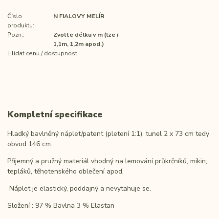
Číslo
N FIALOVY MELÍR
produktu:
Pozn.:
Zvolte délku v m (lze i
1,1m, 1,2m apod.)
Hlídat cenu / dostupnost
Kompletní specifikace
Hladký bavlněný náplet/patent (pletení 1:1), tunel 2 x 73 cm tedy
obvod 146 cm.
Příjemný a pružný materiál vhodný na lemování průkrčníků, mikin,
tepláků, těhotenského oblečení apod.
Náplet je elastický, poddajný a nevytahuje se.
Složení : 97 % Bavlna 3 % Elastan