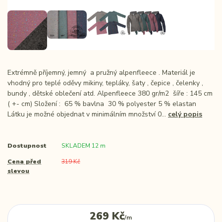
Extrémně příjemný, jemný a pružný alpenfleece . Materiál je
vhodný pro teplé oděvy mikiny, tepláky, šaty , čepice , čelenky ,
bundy , dětské oblečení atd. Alpenfleece 380 gr/m2 šíře : 145 cm
( +- cm) Složení : 65 % bavlna 30 % polyester 5 % elastan
Látku je možné objednat v minimálním množství 0...
celý popis
Dostupnost
SKLADEM 12 m
Cena před
319 Kč
slevou
269 Kč
/
m