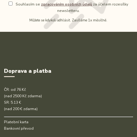
Souhlasím se
zpracováním osobních údajů
za účelem rozesílky
newsletteru.
Můžete se kdykoli odhlásit. Zasíláme 1x měsíčně.
Doprava a platba
ČR: od 76 Kč
(nad 2500 Kč zdarma)
SR: 5.13 €
(nad 200 € zdarma)
Platební karta
Bankovní převod