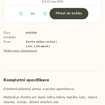
222 Kč
bez DPH
Přidat do košíku
Číslo
HVEZDY
produktu:
Pozn.:
Zvolte délku v m (lze i
1,1m, 1,2m apod.)
Hlídat cenu / dostupnost
Kompletní specifikace
Extrémně příjemný, jemný a pružný alpenfleece .
Materiál je vhodný pro teplé oděvy mikiny, tepláky, šaty , čepice ,
čelenky , bundy , dětské oblečení atd.