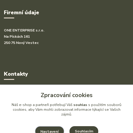
Firemní údaje
ONE ENTERPRISE s.r.o.
Na Pískách 161
250 75 Nový Vestec
Kontakty
Radka Hakl
Zpracování cookies
+420 777 613 020
(Po-Pá, 9-16 hod.)
Náš e-shop a partneři potřebují Váš
souhlas
s použitím souborů
cookies, aby Vám mohli zobrazovat informace týkající se Vašich
zájmů.
info@drlatky.cz
Souhlasím
Nastavení