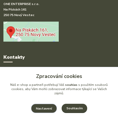
ONE ENTERPRISE s.r.o.
Na Pískách 161
250 75 Nový Vestec
Kontakty
Radka Hakl
Zpracování cookies
+420 777 613 020
(Po-Pá, 9-16 hod.)
Náš e-shop a partneři potřebují Váš
souhlas
s použitím souborů
cookies, aby Vám mohli zobrazovat informace týkající se Vašich
zájmů.
info@drlatky.cz
Souhlasím
Nastavení