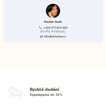
Radka Hakl
+420 777 613 020
(Po-Pá, 9-16 hod.)
info@drlatky.cz
Rychlé dodání
Expedujeme do 24 h