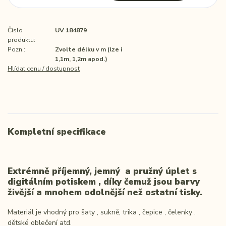
Číslo
UV 184879
produktu:
Pozn.:
Zvolte délku v m (lze i
1,1m, 1,2m apod.)
Hlídat cenu / dostupnost
Kompletní specifikace
Extrémně příjemný, jemný a pružný úplet s
digitálním potiskem , díky čemuž jsou barvy
živější a mnohem odolnější než ostatní tisky.
Materiál je vhodný pro šaty , sukně, trika , čepice , čelenky ,
dětské oblečení atd.