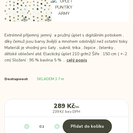
Extrémně příjemný, jemný a pružný úplet s digitálním potiskem ,
díky čemuž jsou barvy živější a mnohem odolnější než ostatní tisky.
Materiál je vhodný pro šaty , sukně, trika , čepice , čelenky ,
dětské oblečení atd. Elastický úplet 210 gr/m2 Šíře : 150 cm ( +-2
cm) Složení : 95 % bavlna 5 % ...
celý popis
Dostupnost
SKLADEM 3.7 m
289 Kč
/
m
239 Kč
bez DPH
Přidat do košíku