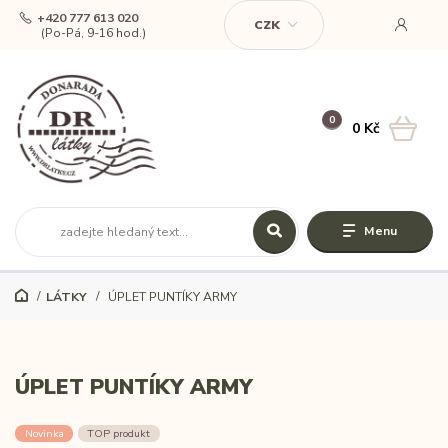
+420 777 613 020
CZK
(Po-Pá, 9-16 hod.)
0
0 Kč
Menu
LÁTKY
ÚPLET PUNTÍKY ARMY
ÚPLET PUNTÍKY ARMY
Novinka
TOP produkt