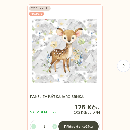
TOP produkt
Novinka
PANEL ZVÍŘÁTKA JARO SRNKA
PANEL ZVÍŘÁT
125 Kč
/
ks
SKLADEM 11 ks
SKLADEM 9 ks
103 Kč
bez DPH
Přidat do košíku