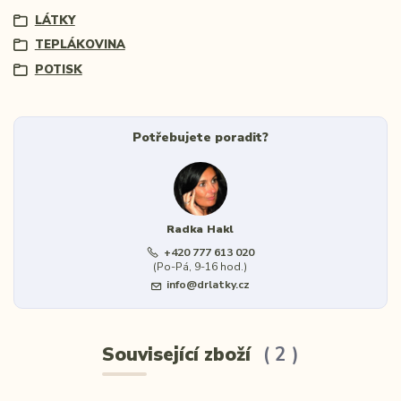
LÁTKY
TEPLÁKOVINA
POTISK
Potřebujete poradit?
Radka Hakl
+420 777 613 020
(Po-Pá, 9-16 hod.)
info@drlatky.cz
Související zboží
2