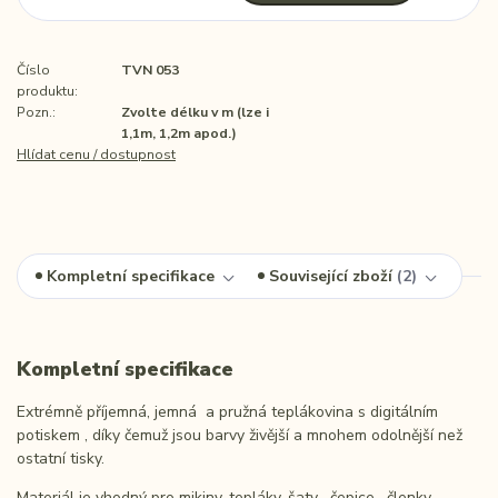
Číslo
TVN 053
produktu:
Pozn.:
Zvolte délku v m (lze i
1,1m, 1,2m apod.)
Hlídat cenu / dostupnost
Kompletní specifikace
Související zboží
2
Kompletní specifikace
Extrémně příjemná, jemná a pružná teplákovina s digitálním
potiskem , díky čemuž jsou barvy živější a mnohem odolnější než
ostatní tisky.
Materiál je vhodný pro mikiny, tepláky, šaty , čepice , členky ,