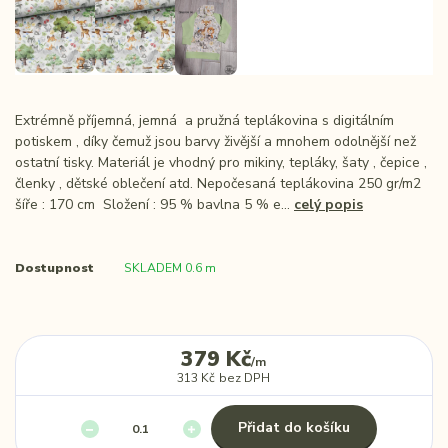
Extrémně příjemná, jemná a pružná teplákovina s digitálním
potiskem , díky čemuž jsou barvy živější a mnohem odolnější než
ostatní tisky. Materiál je vhodný pro mikiny, tepláky, šaty , čepice ,
členky , dětské oblečení atd. Nepočesaná teplákovina 250 gr/m2
šíře : 170 cm Složení : 95 % bavlna 5 % e...
celý popis
Dostupnost
SKLADEM 0.6 m
379 Kč
/
m
313 Kč
bez DPH
Přidat do košíku