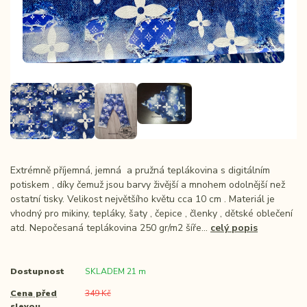
Extrémně příjemná, jemná a pružná teplákovina s digitálním
potiskem , díky čemuž jsou barvy živější a mnohem odolnější než
ostatní tisky. Velikost největšího květu cca 10 cm . Materiál je
vhodný pro mikiny, tepláky, šaty , čepice , členky , dětské oblečení
atd. Nepočesaná teplákovina 250 gr/m2 šíře...
celý popis
Dostupnost
SKLADEM 21 m
Cena před
349 Kč
slevou