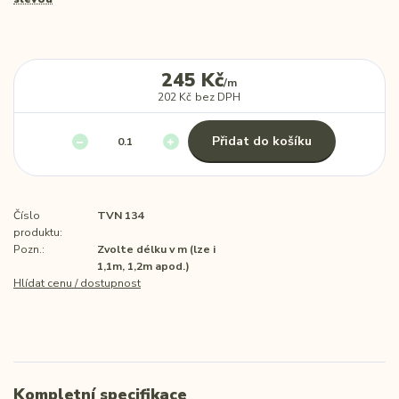
245 Kč
/
m
202 Kč
bez DPH
Přidat do košíku
Číslo
TVN 134
produktu:
Pozn.:
Zvolte délku v m (lze i
1,1m, 1,2m apod.)
Hlídat cenu / dostupnost
Kompletní specifikace