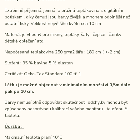
Extrémně příjemná, jemná a pružná teplákovina s digitálním
potiskem , díky čemuž jsou barvy živější a mnohem odolnější než
ostatní tisky. Velikost největšího květu cca 10 cm .
Materiál je vhodný pro mikiny, tepláky, šaty , čepice , členky ,
dětské oblečení atd.
Nepočesaná teplákovina 250 gr/m2 šíře : 180 cm ( +-2 cm)
Složení : 95 % bavlna 5 % elastan
Certifikát Oeko-Tex Standard 100 tř. 1
Látku je možné objednat v minimálním množství 0,5m dále
pak po 10 cm.
Barvy nemusí plně odpovídat skutečnosti, odchylky mohou být
způsobeny nesprávnou kalibrací vašeho monitoru , telefonu či
tabletu.
Údržba :
Maximální teplota praní 40°C