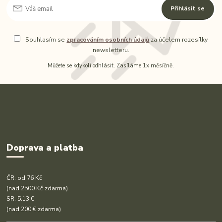
Přihlásit se
Souhlasím se
zpracováním osobních údajů
za účelem rozesílky
newsletteru.
Můžete se kdykoli odhlásit. Zasíláme 1x měsíčně.
Doprava a platba
ČR: od 76 Kč
(nad 2500 Kč zdarma)
SR: 5.13 €
(nad 200 € zdarma)