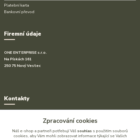
Platební karta
Bankovní převod
Firemní údaje
ONE ENTERPRISE s.r.o.
Na Pískách 161
250 75 Nový Vestec
Kontakty
Radka Hakl
Zpracování cookies
+420 777 613 020
(Po-Pá, 9-16 hod.)
Náš e-shop a partneři potřebují Váš
souhlas
s použitím souborů
cookies, aby Vám mohli zobrazovat informace týkající se Vašich