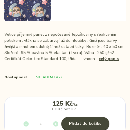
Velice příjemný panel z nepočesané teplákoviny s reaktivním
potiskem , vlákna se zabarvují až do hloubky , čímž jsou barvy
živější a mnohem odolnější než ostatní tisky. Rozměr : 40 x 50 cm
Složení : 95 % bavlna 5 % elastan ( Lycra) Váha : 250 g/m2
Certifikát Oeko-tex Standard 100, třída I. - vhodn...
celý popis
Dostupnost
SKLADEM 14 ks
125 Kč
/
ks
103 Kč
bez DPH
Přidat do košíku