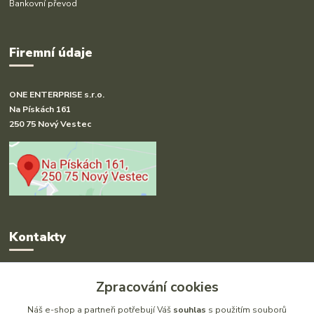
Bankovní převod
Firemní údaje
ONE ENTERPRISE s.r.o.
Na Pískách 161
250 75 Nový Vestec
Kontakty
Radka Hakl
Zpracování cookies
+420 777 613 020
(Po-Pá, 9-16 hod.)
Náš e-shop a partneři potřebují Váš
souhlas
s použitím souborů