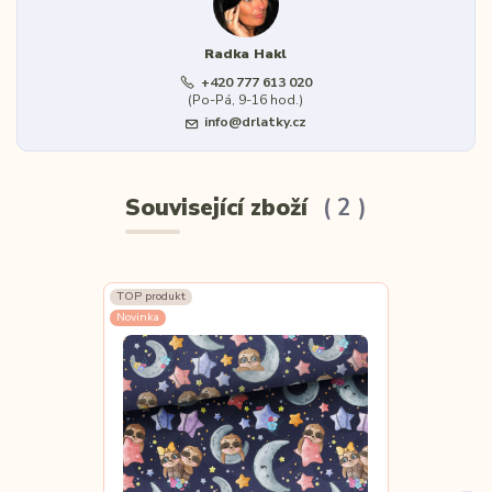
Radka Hakl
+420 777 613 020
(Po-Pá, 9-16 hod.)
info@drlatky.cz
Související zboží
2
TOP produkt
TOP produkt
Novinka
Novinka