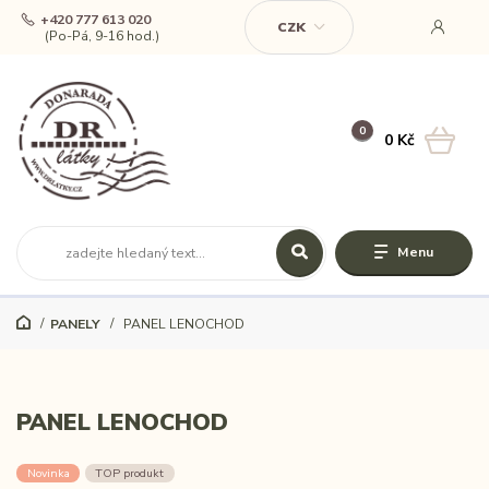
+420 777 613 020
CZK
(Po-Pá, 9-16 hod.)
0
0 Kč
Menu
PANELY
PANEL LENOCHOD
PANEL LENOCHOD
Novinka
TOP produkt