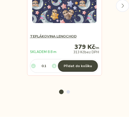
TEPLÁKOVINA LENOCHOD
TEPLÁKOVIN
379 Kč
/
m
SKLADEM 8.8 m
SKLADEM 0.7
313 Kč
bez DPH
Přidat do košíku