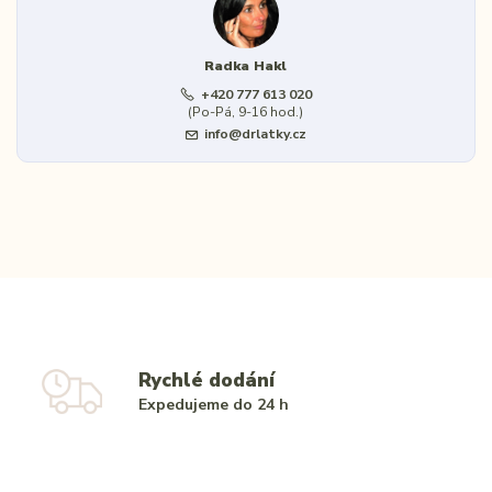
Radka Hakl
+420 777 613 020
(Po-Pá, 9-16 hod.)
info@drlatky.cz
Rychlé dodání
Expedujeme do 24 h