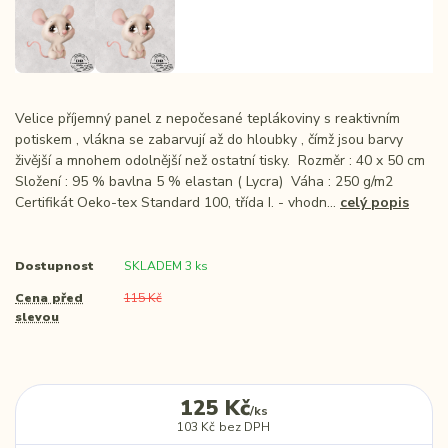
Velice příjemný panel z nepočesané teplákoviny s reaktivním
potiskem , vlákna se zabarvují až do hloubky , čímž jsou barvy
živější a mnohem odolnější než ostatní tisky. Rozměr : 40 x 50 cm
Složení : 95 % bavlna 5 % elastan ( Lycra) Váha : 250 g/m2
Certifikát Oeko-tex Standard 100, třída I. - vhodn...
celý popis
Dostupnost
SKLADEM 3 ks
Cena před
115 Kč
slevou
125 Kč
/
ks
103 Kč
bez DPH