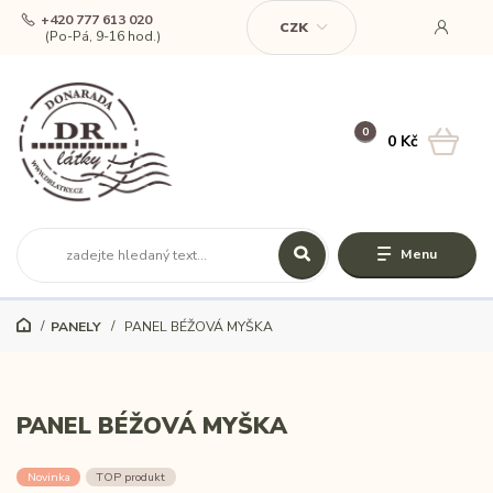
+420 777 613 020
CZK
(Po-Pá, 9-16 hod.)
0
0 Kč
Menu
PANELY
PANEL BÉŽOVÁ MYŠKA
PANEL BÉŽOVÁ MYŠKA
Novinka
TOP produkt