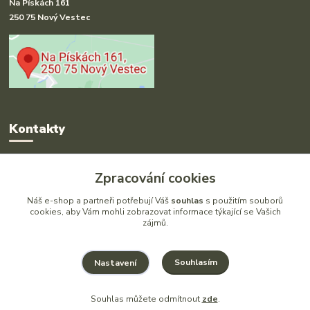
Na Pískách 161
250 75 Nový Vestec
Kontakty
Radka Hakl
Zpracování cookies
+420 777 613 020
(Po-Pá, 9-16 hod.)
Náš e-shop a partneři potřebují Váš
souhlas
s použitím souborů
cookies, aby Vám mohli zobrazovat informace týkající se Vašich
zájmů.
info@drlatky.cz
Souhlasím
Nastavení
Souhlas můžete odmítnout
zde
.
Vytvořeno na
Eshop-rychle.cz