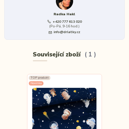
Radka Hakl
+420 777 613 020
(Po-Pá, 9-16 hod.)
info@drlatky.cz
Související zboží
1
TOP produkt
Novinka