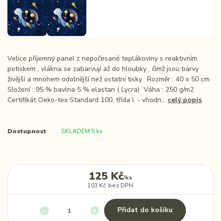
Velice příjemný panel z nepočesané teplákoviny s reaktivním
potiskem , vlákna se zabarvují až do hloubky , čímž jsou barvy
živější a mnohem odolnější než ostatní tisky. Rozměr : 40 x 50 cm
Složení : 95 % bavlna 5 % elastan ( Lycra) Váha : 250 g/m2
Certifikát Oeko-tex Standard 100, třída I. - vhodn...
celý popis
Dostupnost
SKLADEM 5 ks
125 Kč
/
ks
103 Kč
bez DPH
Přidat do košíku