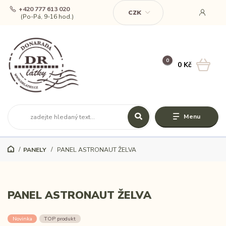
+420 777 613 020
CZK
(Po-Pá, 9-16 hod.)
0
0 Kč
Menu
PANELY
PANEL ASTRONAUT ŽELVA
PANEL ASTRONAUT ŽELVA
Novinka
TOP produkt