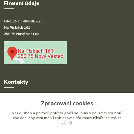
Firemní údaje
ONE ENTERPRISE s.r.o.
Na Pískách 161
250 75 Nový Vestec
Kontakty
Radka Hakl
Zpracování cookies
+420 777 613 020
(Po-Pá, 9-16 hod.)
Náš e-shop a partneři potřebují Váš
souhlas
s použitím souborů
cookies, aby Vám mohli zobrazovat informace týkající se Vašich
zájmů.
info@drlatky.cz