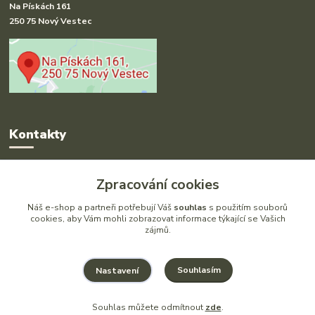
Na Pískách 161
250 75 Nový Vestec
Kontakty
Radka Hakl
Zpracování cookies
+420 777 613 020
(Po-Pá, 9-16 hod.)
Náš e-shop a partneři potřebují Váš
souhlas
s použitím souborů
cookies, aby Vám mohli zobrazovat informace týkající se Vašich
zájmů.
info@drlatky.cz
Souhlasím
Nastavení
Souhlas můžete odmítnout
zde
.
Vytvořeno na
Eshop-rychle.cz