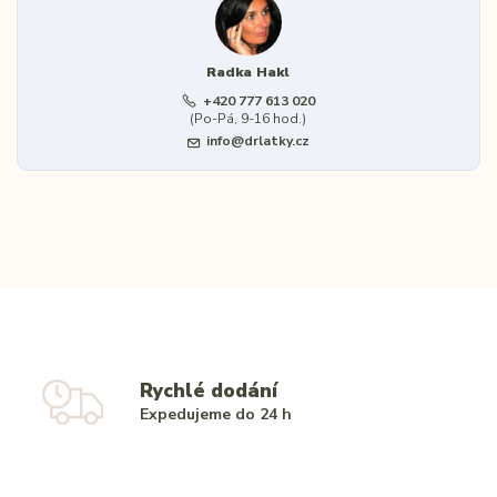
Radka Hakl
+420 777 613 020
(Po-Pá, 9-16 hod.)
info@drlatky.cz
Rychlé dodání
Expedujeme do 24 h