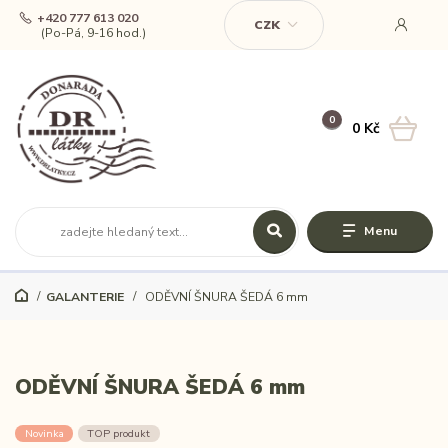
+420 777 613 020
CZK
(Po-Pá, 9-16 hod.)
0
0 Kč
Menu
GALANTERIE
ODĚVNÍ ŠNURA ŠEDÁ 6 mm
ODĚVNÍ ŠNURA ŠEDÁ 6 mm
Novinka
TOP produkt