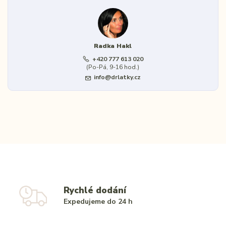
Radka Hakl
+420 777 613 020
(Po-Pá, 9-16 hod.)
info@drlatky.cz
Rychlé dodání
Expedujeme do 24 h