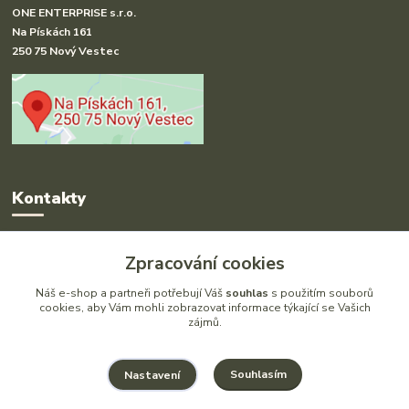
ONE ENTERPRISE s.r.o.
Na Pískách 161
250 75 Nový Vestec
Kontakty
Radka Hakl
Zpracování cookies
+420 777 613 020
(Po-Pá, 9-16 hod.)
Náš e-shop a partneři potřebují Váš
souhlas
s použitím souborů
cookies, aby Vám mohli zobrazovat informace týkající se Vašich
zájmů.
info@drlatky.cz
Souhlasím
Nastavení