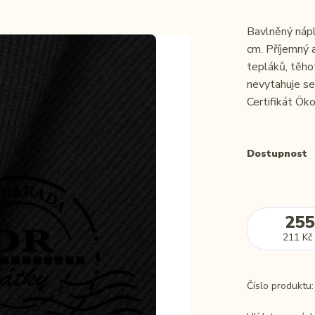
Bavlněný nápl
cm. Příjemný 
tepláků, těho
nevytahuje se
Certifikát Öko
Dostupnost
255
211 Kč
Číslo produktu: