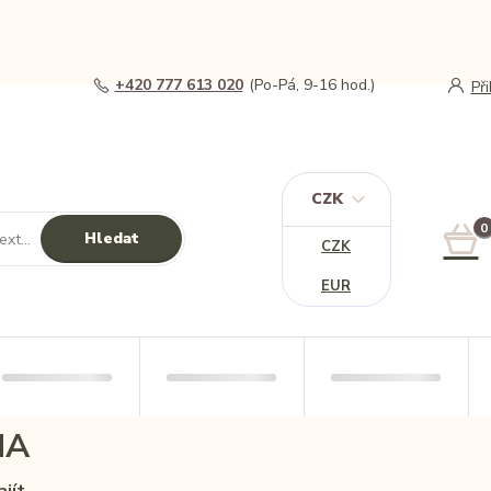
+420 777 613 020
(Po-Pá, 9-16 hod.)
Př
CZK
0
Hledat
CZK
EUR
NA