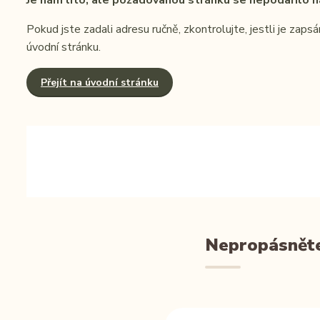
Je nám líto, ale požadovanou stránku se nepodařilo na
Pokud jste zadali adresu ručně, zkontrolujte, jestli je zap
úvodní stránku.
Přejít na úvodní stránku
Nepropásněte 