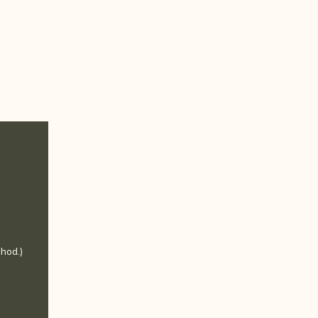
3 020
 hod.)