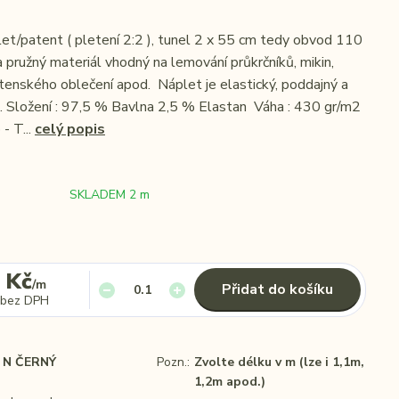
et/patent ( pletení 2:2 ), tunel 2 x 55 cm tedy obvod 110
a pružný materiál vhodný na lemování průkrčníků, mikin,
tenského oblečení apod. Náplet je elastický, poddajný a
. Složení : 97,5 % Bavlna 2,5 % Elastan Váha : 430 gr/m2
 - T...
celý popis
SKLADEM 2 m
 Kč
/
m
Přidat do košíku
bez DPH
N ČERNÝ
Pozn.:
Zvolte délku v m (lze i 1,1m,
1,2m apod.)