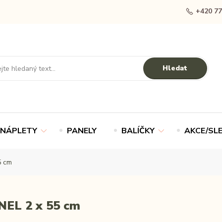
+420 77
Hledat
NÁPLETY
PANELY
BALÍČKY
AKCE/SL
5 cm
EL 2 x 55 cm