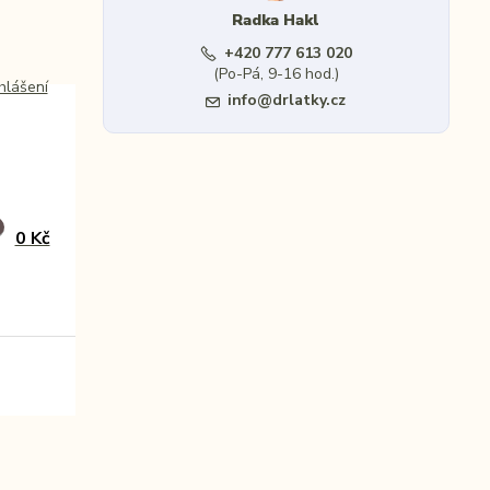
Radka Hakl
+420 777 613 020
(Po-Pá, 9-16 hod.)
ihlášení
info@drlatky.cz
0 Kč