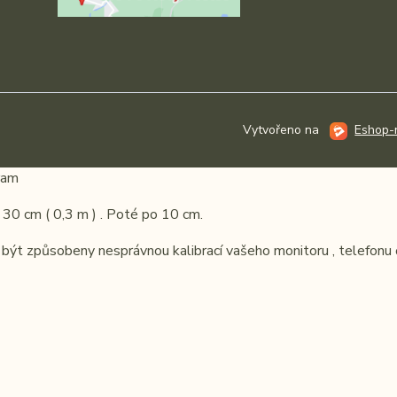
Vytvořeno na
Eshop-r
gram
 30 cm ( 0,3 m ) . Poté po 10 cm.
ýt způsobeny nesprávnou kalibrací vašeho monitoru , telefonu č