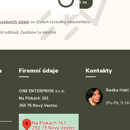
Přihlásit se
osobních údajů
za účelem rozesílky newsletteru.
li odhlásit. Zasíláme 1x měsíčně.
a
Firemní údaje
Kontakty
Radka Hakl
ONE ENTERPRISE s.r.o.
+420 777 61
Na Pískách 161
(Po-Pá, 9-16
250 75 Nový Vestec
info@drlatky.cz