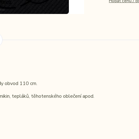
Hlídat cenu / 
edy obvod 110 cm.
mikin, tepláků, těhotenského oblečení apod.