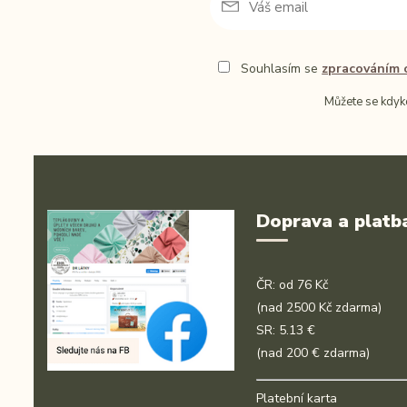
Souhlasím se
zpracováním 
Můžete se kdyko
Doprava a platb
ČR: od 76 Kč
(nad 2500 Kč zdarma)
SR: 5.13 €
(nad 200 € zdarma)
Platební karta