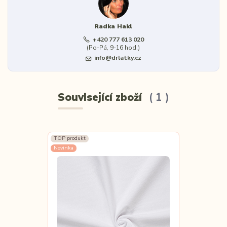
Radka Hakl
+420 777 613 020
(Po-Pá, 9-16 hod.)
info@drlatky.cz
Související zboží
1
TOP produkt
Novinka