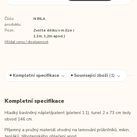
Číslo
N BILA
produktu:
Pozn.:
Zvolte délku v m (lze i
1,1m, 1,2m apod.)
Hlídat cenu / dostupnost
Kompletní specifikace
Související zboží
1
Kompletní specifikace
Hladký bavlněný náplet/patent (pletení 1:1), tunel 2 x 73 cm tedy
obvod 146 cm.
Příjemný a pružný materiál vhodný na lemování průkrčníků, mikin,
tepláků, těhotenského oblečení apod.