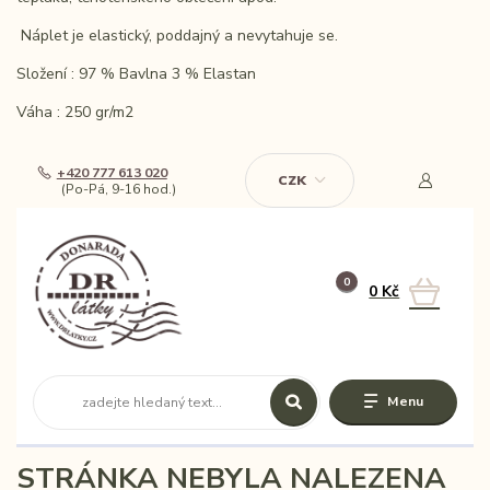
Náplet je elastický, poddajný a nevytahuje se.
Složení : 97 % Bavlna 3 % Elastan
Váha : 250 gr/m2
+420 777 613 020
CZK
(Po-Pá, 9-16 hod.)
0
0 Kč
Menu
STRÁNKA NEBYLA NALEZENA