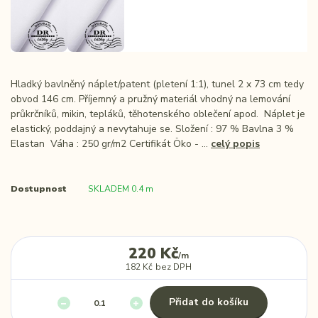
Hladký bavlněný náplet/patent (pletení 1:1), tunel 2 x 73 cm tedy
obvod 146 cm. Příjemný a pružný materiál vhodný na lemování
průkrčníků, mikin, tepláků, těhotenského oblečení apod. Náplet je
elastický, poddajný a nevytahuje se. Složení : 97 % Bavlna 3 %
Elastan Váha : 250 gr/m2 Certifikát Öko - ...
celý popis
Dostupnost
SKLADEM 0.4 m
220 Kč
/
m
182 Kč
bez DPH
Přidat do košíku