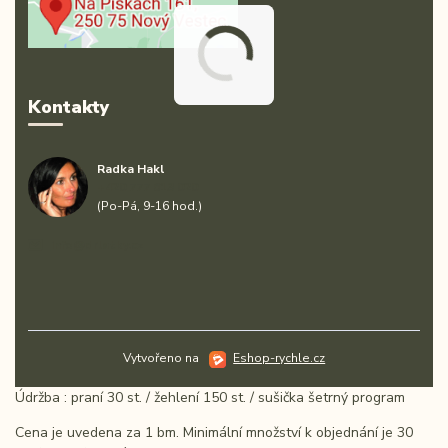
Kontakty
Radka Hakl
+420 777 613 020
(Po-Pá, 9-16 hod.)
info@drlatky.cz
Vytvořeno na
Eshop-rychle.cz
Údržba : praní 30 st. / žehlení 150 st. / sušička šetrný program
Cena je uvedena za 1 bm. Minimální množství k objednání je 30