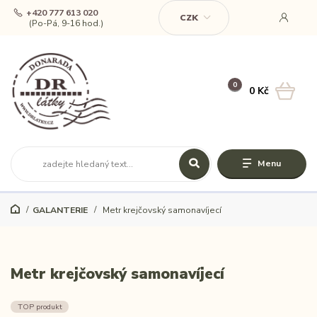
+420 777 613 020
CZK
(Po-Pá, 9-16 hod.)
0
0 Kč
Menu
GALANTERIE
Metr krejčovský samonavíjecí
Metr krejčovský samonavíjecí
TOP produkt