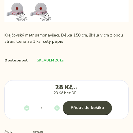
Krejčovský metr samonavíjecí. Délka 150 cm, škála v cm z obou
stran. Cena za 1 ks.
celý popis
Dostupnost
SKLADEM 26 ks
28 Kč
/
ks
23 Kč
bez DPH
Přidat do košíku
Číslo
87640