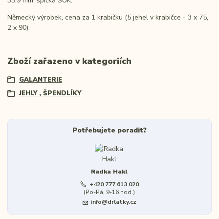
33,9 mm, špička SUK.
Německý výrobek, cena za 1 krabičku (5 jehel v krabičce - 3 x 75,
2 x 90).
Zboží zařazeno v kategoriích
GALANTERIE
JEHLY , ŠPENDLÍKY
Potřebujete poradit?
Radka Hakl
+420 777 613 020
(Po-Pá, 9-16 hod.)
info@drlatky.cz