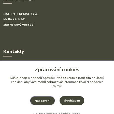
ONE ENTERPRISE s.r.o.
Na Pískách 161
250 75 Nový Vestec
Kontakty
Radka Hakl
Zpracování cookies
+420 777 613 020
(Po-Pá, 9-16 hod.)
Náš e-shop a partneři potřebují Váš
souhlas
s použitím souborů
cookies, aby Vám mohli zobrazovat informace týkající se Vašich
zájmů.
info@drlatky.cz
Souhlasím
Nastavení
Souhlas můžete odmítnout
zde
.