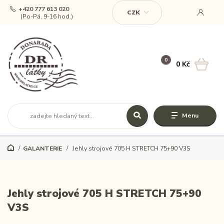
+420 777 613 020
CZK
(Po-Pá, 9-16 hod.)
0
0 Kč
Menu
GALANTERIE
Jehly strojové 705 H STRETCH 75+90 V3S
Jehly strojové 705 H STRETCH 75+90
V3S