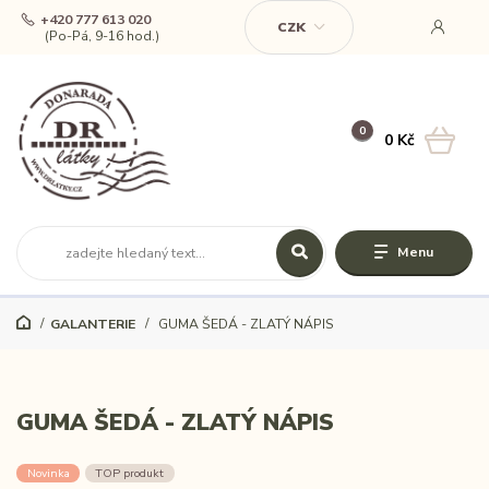
+420 777 613 020
CZK
(Po-Pá, 9-16 hod.)
0
0 Kč
Menu
GALANTERIE
GUMA ŠEDÁ - ZLATÝ NÁPIS
GUMA ŠEDÁ - ZLATÝ NÁPIS
Novinka
TOP produkt