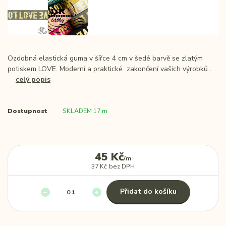
Ozdobná elastická guma v šířce 4 cm v šedé barvě se zlatým
potiskem LOVE. Moderní a praktické zakončení vašich výrobků .
celý popis
Dostupnost
SKLADEM 17 m
45 Kč
/
m
37 Kč
bez DPH
Přidat do košíku