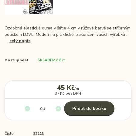
Ozdobná elastická guma v šířce 4 cm v růžové barvě se stříbrným
potiskem LOVE. Moderní a praktické zakončení vašich výrobků .
celý popis
Dostupnost
SKLADEM 6.6 m
45 Kč
/
m
37 Kč
bez DPH
Přidat do košíku
Číslo
32223