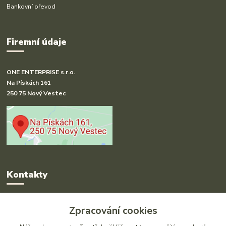
Bankovní převod
Firemní údaje
ONE ENTERPRISE s.r.o.
Na Pískách 161
250 75 Nový Vestec
Kontakty
Radka Hakl
Zpracování cookies
+420 777 613 020
(Po-Pá, 9-16 hod.)