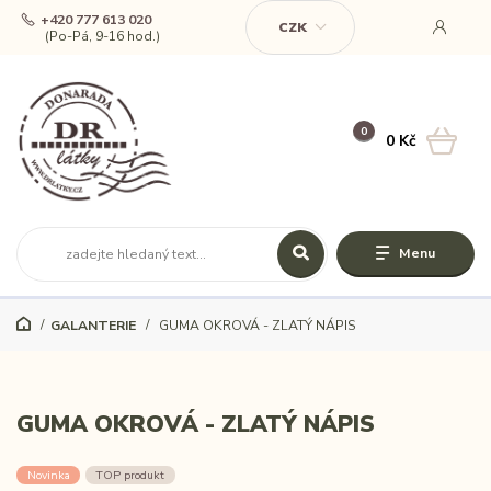
+420 777 613 020
CZK
(Po-Pá, 9-16 hod.)
0
0 Kč
Menu
GALANTERIE
GUMA OKROVÁ - ZLATÝ NÁPIS
GUMA OKROVÁ - ZLATÝ NÁPIS
Novinka
TOP produkt