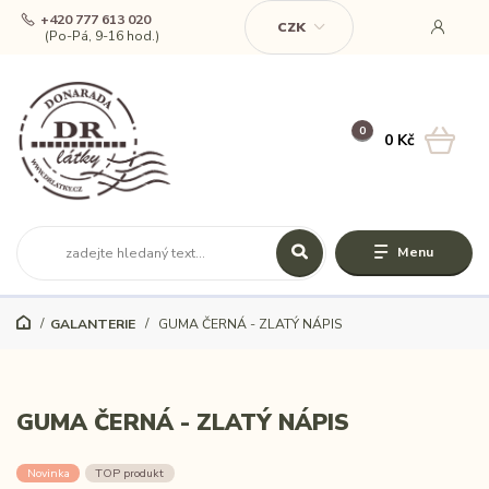
+420 777 613 020
CZK
(Po-Pá, 9-16 hod.)
0
0 Kč
Menu
GALANTERIE
GUMA ČERNÁ - ZLATÝ NÁPIS
GUMA ČERNÁ - ZLATÝ NÁPIS
Novinka
TOP produkt