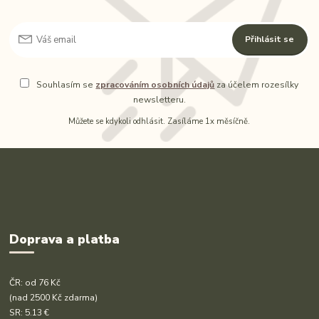
Přihlásit se
Souhlasím se
zpracováním osobních údajů
za účelem rozesílky
newsletteru.
Můžete se kdykoli odhlásit. Zasíláme 1x měsíčně.
Doprava a platba
ČR: od 76 Kč
(nad 2500 Kč zdarma)
SR: 5.13 €