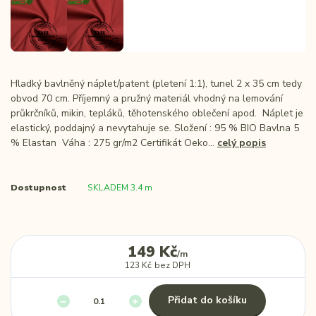
Hladký bavlněný náplet/patent (pletení 1:1), tunel 2 x 35 cm tedy
obvod 70 cm. Příjemný a pružný materiál vhodný na lemování
průkrčníků, mikin, tepláků, těhotenského oblečení apod. Náplet je
elastický, poddajný a nevytahuje se. Složení : 95 % BIO Bavlna 5
% Elastan Váha : 275 gr/m2 Certifikát Oeko...
celý popis
Dostupnost
SKLADEM 3.4 m
149 Kč
/
m
123 Kč
bez DPH
Přidat do košíku