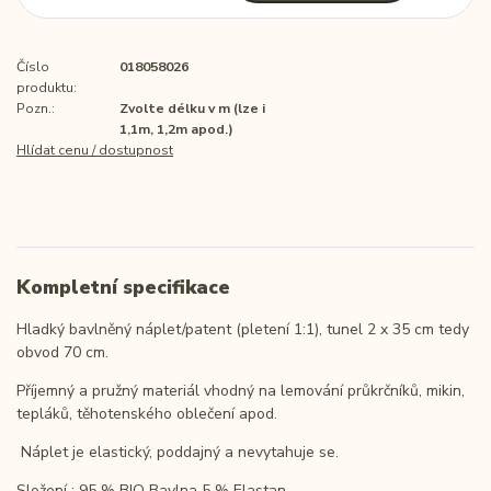
Číslo
018058026
produktu:
Pozn.:
Zvolte délku v m (lze i
1,1m, 1,2m apod.)
Hlídat cenu / dostupnost
Kompletní specifikace
Hladký bavlněný náplet/patent (pletení 1:1), tunel 2 x 35 cm tedy
obvod 70 cm.
Příjemný a pružný materiál vhodný na lemování průkrčníků, mikin,
tepláků, těhotenského oblečení apod.
Náplet je elastický, poddajný a nevytahuje se.
Složení : 95 % BIO Bavlna 5 % Elastan