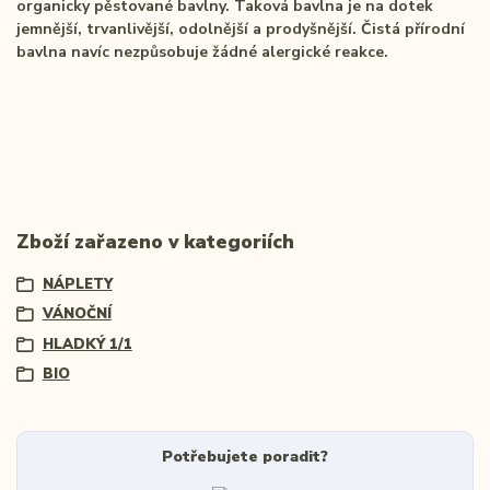
organicky pěstované bavlny. Taková bavlna je na dotek
jemnější, trvanlivější, odolnější a prodyšnější. Čistá přírodní
bavlna navíc nezpůsobuje žádné alergické reakce.
Zboží zařazeno v kategoriích
NÁPLETY
VÁNOČNÍ
HLADKÝ 1/1
BIO
Potřebujete poradit?