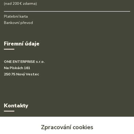
(nad 200 € zdarma)
Platební karta
Bankovní převod
Firemní údaje
ONE ENTERPRISE s.r.o.
Na Pískách 161
250 75 Nový Vestec
Kontakty
Radka Hakl
Zpracování cookies
+420 777 613 020