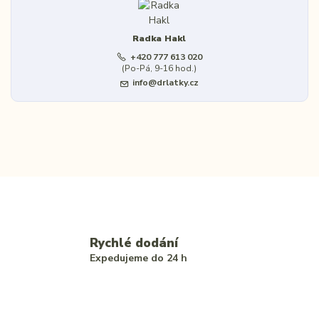
Radka Hakl
+420 777 613 020
(Po-Pá, 9-16 hod.)
info@drlatky.cz
Rychlé dodání
Expedujeme do 24 h