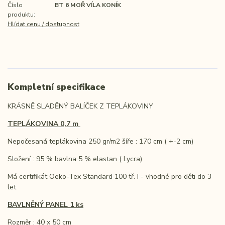
Číslo
BT 6 MOŘ VÍLA KONÍK
produktu:
Hlídat cenu / dostupnost
Kompletní specifikace
KRÁSNĚ SLADĚNÝ BALÍČEK Z TEPLÁKOVINY
TEPLÁKOVINA 0,7 m
Nepočesaná teplákovina 250 gr/m2 šíře : 170 cm ( +-2 cm)
Složení : 95 % bavlna 5 % elastan ( Lycra)
Má certifikát Oeko-Tex Standard 100 tř. I - vhodné pro děti do 3
let
BAVLNĚNÝ PANEL 1 ks
Rozměr : 40 x 50 cm